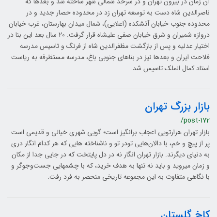
آن زمان در بیرون تهران و در سرحد شمالی شهر ساخته شد و بعدها که
ناصرالدین شاه دست به توسعه تهران زد در محدوده حصار جدید و در
محدوده جنوب خیابان آتشکده (اعلایی)، شمال میدان بهارستان، غرب خیابان
دروازه شمیران و شرق خیابان صفی علیشاه قرار گرفت. 20 سال بعد این بنا در
اختیار عدلیه و پس از بازگشت مظفرالدین شاه از فرنگ و تاسیس مدرسه
فلاحت ایران و بعدها نیز در بناهای جنوبی باغ، مدرسه مستظرفه به ریاست
استاد کمال الملک تاسیس شد.
بازار بزرگ تهران
/post-172
بازار تهران هزارتویی اعجاب بر‎انگیز است؛ گویی شهری خیالی و قدیمی است
پر از پیچ و خم، با دالان‏‌هایی تودر تو و ناشناخته‏ هایی که هر کدام انگار دری
به دنیای دیگرند. بازار تهران انگار نه در دل پایتخت که در جایی جدا از مکان
و زمان می‎روید و باید نه تنها به هدف خرید، که با چشم‎هایی جست‌وجوگر و
با نگاهی متفاوت به این مجموعه تاریخی منحصر به فرد رفت.
کاخ گلستان