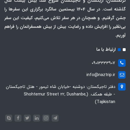
ترکمنستان، ازبکستان و تاجیکستان شروع شد، بیش بیست سال
گذشته است. در سال 1404 بیستمین سالگرد برگزاری این سفرها را
جشن گرفتیم. و همچنان در هر سفر تلاش می‌کنیم، کیفیت این سفر
بی‌نظیر را افزایش داده و رضایت بیش از بیش همسفرانمان را فراهم
آوریم.
ارتباط با ما
09013333907
info@naztrip.ir
دفتر تاجیکستان: دوشنبه -خیابان شاه تیمور - هتل تاجیکستان
- طبقه همکف. (Shohtemur Street 22, Dushanbe,
Tajikistan)