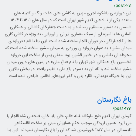
/post-201
این دروازه ی باشکوه آجری مزین به کاشی های هفت رنگ و کتیبه های
متعدد یکی از نمادهای قدیم شهر تهران است که در سال های 1301 تا 1304
شمسی به دستور مستقیم رضاشاه و به دست جعفرخان کاشانی و همکاری
آلمانی ها با آمیزه ای از سبک معماری ایرانی و اروپایی، به ویژه در کاشی کاری
ها و کلاه فرنگی، در دوران قاجار ساخته شده است. این بنا با نام «دروازه ی
میدان مشق» به عنوان دروازه ی ورودی به میدان مشق ساخته شده است که
محوطه ای نظامی و در اختیار قشون بود. مدتی پس از ساخت این دروازه
نخستین باغ همگانی شهر تهران با نام «باغ ملی» در زمین های درون میدان
مشق ساخته شد و نام آن به «سردر باغ ملی» تغییر یافت. در بخش بالایی
این بنا جایگاه دیدبانی، نقاره زنی و گذر نیروهای نظامی طراحی شده است.
باغ نگارستان
/post-173
گرمای تهران قدیم طبع ملوکانه قبله عالم، خان بابا خان، فتحعلی شاه قاجار را
می­ آزرد. همین آزردگی موجب حکم همایونی مبنی بر ساخت اقامتگاهی
تابستانی در سال 1187 خورشیدی شد که آن را باغ نگارستان نامیدند. این بنا