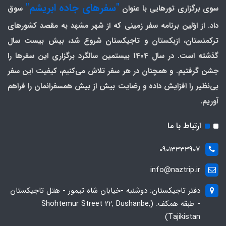
"سفرهای جاده ابریشم"
سوی برگزاری تورهایی با عنوان
سوق
داد. از اوّلین برنامه سفر زمینی که از شهر مشهد به مقصد کشورهای
ترکمنستان، ازبکستان و تاجیکستان شروع شد، بیش بیست سال
گذشته است. در سال 1404 بیستمین سالگرد برگزاری این سفرها را
جشن گرفتیم. و همچنان در هر سفر تلاش می‌کنیم، کیفیت این سفر
بی‌نظیر را افزایش داده و رضایت بیش از بیش همسفرانمان را فراهم
آوریم.
ارتباط با ما
09013333907
info@naztrip.ir
دفتر تاجیکستان: دوشنبه -خیابان شاه تیمور - هتل تاجیکستان
- طبقه همکف. (Shohtemur Street 22, Dushanbe,
Tajikistan)