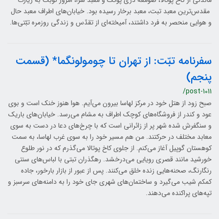
ماندنی از کاخ پوتالا، صومعه دری پونگ و معبد سرا، امروز نوبت به زیارت
مقدس‌ترین معبد تبت، معبد برخار رسیده بود. خیابان‌های اطراف معبد حال
و هوایی منحصر به فرد داشتند، آمیخته‌ای از تقدّس و زندگی روزمره تبّتی‌ها.
سفرنامه تبّت: از تهران تا چومولونگما* (قسمت
پنجم)
/post-1011
صبح زود از هتل خود در مرکز لهاسا بیرون می‌آیم. هوا هنوز خنک است و بوی
عود و کندر از فروشگاه‌های کوچک اطراف به مشام می‌رسد. خیابان‌های باریک
و سنگفرش شده شهر پر از زائرانی است که با چرخ‌های دعا در دست به سوی
معابد مختلف در حرکتند. من هم مسیر خود را به سوی غرب لهاسا، به سمت
کوهستان گوپیل آغاز می‌کنم. از جلوی کاخ پوتالا می‌گذرم که در نور طلوع
خورشید مانند قصری رویایی می‌درخشد. رهگذران تبتی با لباس‌های سنتی
رنگارنگ، صحنه‌هایی زنده خلق می‌کنند. پس از عبور از بازار بارخور، جاده
کمکم شیب می‌گیرد و ساختمان‌های شهری جای خود را به دامنه‌های سرسبز و
تپه‌های پراکنده می‌دهند.