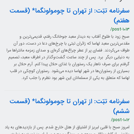
سفرنامه تبّت: از تهران تا چومولونگما* (قسمت
هفتم)
/post-1013
صبح زود با طلوع آفتاب به دیدار معبد جوخانگ رفتم، قدیمی‌ترین و
مقدس‌ترین معبد لهاسا که زائران تبتی با چرخ‌های دعا در دست، دور آن
طواف می‌کردند. فضای پر از عطر چراغ‌های کره‌ای و صدای زمزمه مانتراها مرا
به دنیایی دیگر برد. پس از چند ساعت گشت‌وگذار در اطراف معبد، تصمیم
گرفتم برای صرف ناهار یک رستوران با غذای حلال پیدا کنم. آرم حلال بر
بسیاری از رستوران‌ها در شهر لهاسا دیده می‌شود. رستوران کوچکی در قلب
لهاسا که متعلق به یکی از مسلمانان این شهر بود نظرم را جلب کرد.
سفرنامه تبّت: از تهران تا چومولونگما* (قسمت
ششم)
/post-1012
امروز صبح با قلبی لبریز از اشتیاق از هتل خارج شدم. پس از بازدیدهای به یاد