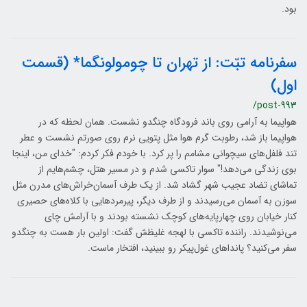
بود.
سفرنامه تبّت: از تهران تا چومولونگما* (قسمت
اول)
/post-993
هواپیما به آرامی روی باند فرودگاه چنگدو نشست. همان لحظه که در
هواپیما باز شد، رطوبت گرم هوا مثل پتویی نرم روی صورتم نشست و عطر
تند فلفل‌های سیچوانی مشامم را پر کرد. با خودم فکر کردم: "خدای من، اینجا
بوی زندگی می‌دهد!" سوار تاکسی شدم و در مسیر هتل، چشم‌هایم از
تماشای تضاد عجیب شهر گشاد شد. از یک طرف آسمان‌خراش‌های مدرن مثل
سوزن به آسمان می‌رسیدند و از طرف دیگر، پیرمردهایی با کلاه‌های حصیری
کنار خیابان روی چهارپایه‌های کوچک نشسته بودند و با آرامش چای
می‌نوشیدند. راننده تاکسی با لهجه غلیظش گفت: اولین بار هست به چنگدو
سفر می‌کنید؟ پانداهای غول‌پیکر رو ببینید، افتخار ماست.