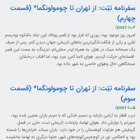
سفرنامه تبّت: از تهران تا چومولونگما* (قسمت
چهارم)
/post-1006
امروز روز موعود بود؛ روزی که قرار بود از قصر پوتالا، این نماد باشکوه بودیسم
تبّتی و یکی از شگفت‌انگیزترین بناهای تاریخی جهان دیدن کنم. پس از صرف
یک صبحانه سبک در هتل، به همراه لیدر محلی‌ام، تنزینگ، به سمت این قصر
افسانه‌ای حرکت کردیم. هوای لاسا کمی سرد بود، اما آفتاب درخشانِ
صبحگاهی حال وهوای خاصی به شهر داده بود.
سفرنامه تبّت: از تهران تا چومولونگما* (قسمت
سوم)
/post-1005
درب قطار به آرامی بازشد و نسیم خنکی که با نم‌نم باران عجین شده بود،
صورتم را نوازش داد. هوای لهاسا، پایتخت تاریخی تبت، حتی در فصل
گرمایش هم طراوت کوهستان را در خود دارد. بارانِ سبک، خیابان‌ها را شسته
بود و انعکاس نور در کوچه‌پس‌کوچه‌های شهر، جلوۀ دیگری به لهاسا بخشیده