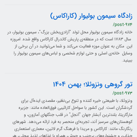
زادگاه سیمون بولیوار (کاراکاس)
/post-974
خانه زادگاه سیمون بولیوار محل تولد "آزادی‌بخش بزرگ"، سیمون بولیوار، در
سال ۱۷۸۳ است که در منطقه‌ی پاریش کاتدرال کاراکاس واقع شده. امروزه
این مکان به عنوان موزه فعالیت می‌کند و شما می‌توانید در آن برخی از
وسایل خانه‌ی اصلی و حتی لوازم شخصی و لباس‌های سیمون بولیوار را
ببینید.
تور گروهی ونزوئلا؛ بهمن 1404
/post-973
ونزوئلا، با طبیعتی خیره کننده و تنوع بی‌نظیر، مقصدی ایده‌آل برای
گردشگران است. این کشور با سواحل کارائیبی فوق‌العاده مانند: جزیره
مارگاریتا، بلندترین آبشار جهان "آنجل" در قلب جنگلهای آمازون، و
کوهستان‌های سرسبز آند، تجربه‌ای منحصر به فرد ارائه می‌دهد. شهرهای
رنگارنگ مانند: کاراکاس و مریدا با فرهنگ گرم لاتین، معماری استعماری
جذاب، و جشنواره‌های پرجنب و جوش، همراه با غذاهای لذیذ محلی، هر