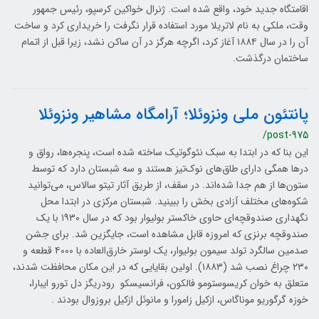
اقامتگاه جدید خود، واقع شده است. ژنرال خواکین کرسپو، رئیس جمهور
وقت، ملکی به نام لاتریلا مورد استفاده قرار نگرفت را خریداری کرد و ساخت
آن را در سال ۱۸۸۴ آغاز کرد، اگرچه هرگز در آن ساکن نشد، زیرا قبل از اتمام
ساختمان درگذشت.
پانتئون ملی ونزوئلا؛ آرامگاه مشاهیر ونزوئلا
/post-975
این بنا که در ابتدا به سبک نئوگوتیک ساخته شده است، پنجره‌ها، رواق و
درها همگی دارای طاق‌های نوک‌تیز هستند و سه شبستان دارد که توسط
ستون‌ها از هم جدا شده‌اند. در سقف، از طریق آثار تیتو سالاس، می‌توانید
شکوه‌های مختلف آزادی‌ بخش را ببینید. شبستان مرکزی در ابتدا محل
نگهداری صندوقچه‌ای حاوی خاکستر بولیوار بود که در سال ۱۹۳۰ با یک
صندوقچه برنزی که امروزه قابل مشاهده است، جایگزین شد. برای جشن
صدمین سالگرد تولد سیمون بولیوار، یک لوستر خارق‌العاده با ۴۰۰۰ قطعه و
۲۳۰ چراغ نصب شد (۱۸۸۳). اولین بقایایی که در این مکان محافظت شدند،
متعلق به خوان کریسوستومو فالکون، فرانسیسکو رودریگز دل تورو ایبارا،
خوزه گرگوریو موناگاس، ازکیل زامورا و مانوئل ازکیل بروزوال بودند .