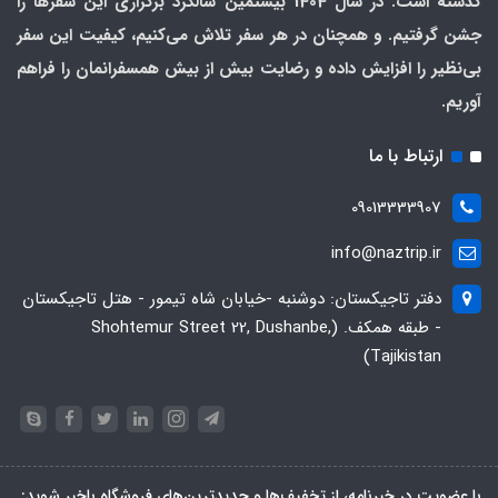
گذشته است. در سال 1404 بیستمین سالگرد برگزاری این سفرها را
جشن گرفتیم. و همچنان در هر سفر تلاش می‌کنیم، کیفیت این سفر
بی‌نظیر را افزایش داده و رضایت بیش از بیش همسفرانمان را فراهم
آوریم.
ارتباط با ما
09013333907
info@naztrip.ir
دفتر تاجیکستان: دوشنبه -خیابان شاه تیمور - هتل تاجیکستان
- طبقه همکف. (Shohtemur Street 22, Dushanbe,
Tajikistan)
با عضویت در خبرنامه، از تخفیف‌ها و جدیدترین‌های فروشگاه باخبر شوید: