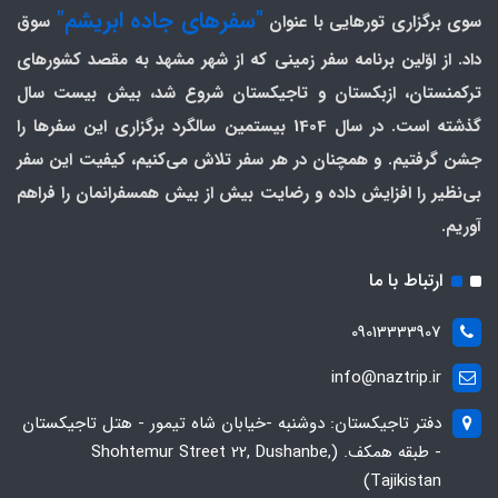
"سفرهای جاده ابریشم"
سوی برگزاری تورهایی با عنوان
سوق
داد. از اوّلین برنامه سفر زمینی که از شهر مشهد به مقصد کشورهای
ترکمنستان، ازبکستان و تاجیکستان شروع شد، بیش بیست سال
گذشته است. در سال 1404 بیستمین سالگرد برگزاری این سفرها را
جشن گرفتیم. و همچنان در هر سفر تلاش می‌کنیم، کیفیت این سفر
بی‌نظیر را افزایش داده و رضایت بیش از بیش همسفرانمان را فراهم
آوریم.
ارتباط با ما
09013333907
info@naztrip.ir
دفتر تاجیکستان: دوشنبه -خیابان شاه تیمور - هتل تاجیکستان
- طبقه همکف. (Shohtemur Street 22, Dushanbe,
Tajikistan)