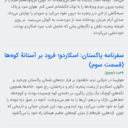
می‌آمد. کوه‌ها آنقدر نزدیک به نظر می‌رسیدند که گویی می‌توانستم سرم را از
پنجره بیرون ببرم وبرف‌ها را با نوک انگشتانم لمس کنم. هوای سرد و پاک
صبحگاهی از لای درز پنجره به درون نفوذ می‌کرد و صورتم را نوازش می‌داد.
صدای آرام جریان رودخانه سند از دوردست به گوش می‌رسید. بر روی
شیشه پنجره، نقش و نگارهای یخی که حاصل شب سرد اسکاردو بودند،
خودنمایی می‌کردند.
سفرنامه پاکستان: اسکاردو؛ فرود بر آستانهٔ کوه‌ها
(قسمت سوم)
/post-1036
هواپیما در حرکتی نرم، حلقه‌وار بر فراز درّه‌های شمالی پاکستان چرخید و
ناگهان، اسکاردو از پشت پنجره، آرام و درخشان، رخ نمود. خانه‌ها همچون
تکه‌های کوچک یک پازل رنگین، بر دامنه‌ی کوه چسبیده بودند و کوچه‌ها،
خط‌هایی نازک و درهم، آن‌ها را به هم می‌دوخت. آنچه در عمق درّه توجه را
فوراً به خود جلب می‌کرد، رود ایندوس بود، این شریان حیاتی و تاریخی که
چون اژدهایی نقره‌فام از میان کوه‌های عظیم هیمالیا راه خود را می‌گشود.