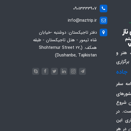
09013333907
info@naztrip.ir
دفتر تاجیکستان: دوشنبه -خیابان
شاه تیمور - هتل تاجیکستان - طبقه
همکف. (Shohtemur Street 22,
 هنر و
Dushanbe, Tajikistan)
برگزاری
جاده
امه سفر
کشورهای
ان شروع
ت. در
گزاری این
 در هر