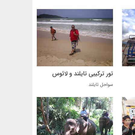
تور ترکیبی تایلند و لائوس
سواحل تایلند