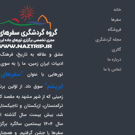
خانه
سفرها
فروشگاه
مجله گردشگری
گالری
عشق و علاقه به تاریخ، فرهنگ،
درباره ما
ادبیات ایران زمین، ما را به سوی 
تماس با ما
"سفرهای 
تورهایی با عنوان
ابریشم"
سوق داد. از اوّلین برن
زمینی که از شهر مشهد به مقصد 
ترکمنستان، ازبکستان و تاجیکست
شد، بیش بیست سال گذشته اس
سال 1404 بیستمین سالگرد بر
سفرها را جشن گرفتیم. و همچنان