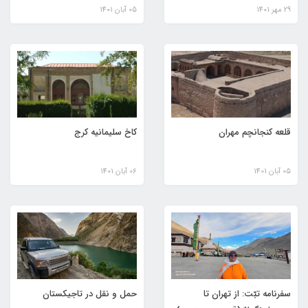
29 مهر 1401
05 آبان 1401
قلعه کنجانچم مهران
کاخ سلیمانیه کرج
05 آبان 1401
06 آبان 1401
سفرنامه تبّت: از تهران تا
حمل و نقل در تاجیکستان