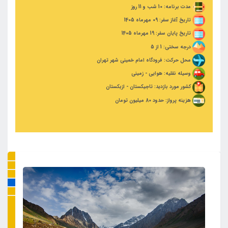
مدت برنامه: 10 شب و 11 روز
تاریخ آغاز سفر: 09 مهرماه 1405
تاریخ پایان سفر: 19 مهرماه 1405
درجه سختی: 1 از 5
محل حرکت: فرودگاه امام خمینی شهر تهران
وسیله نقلیه: هوایی - زمینی
کشور مورد بازدید: تاجیکستان - ازبکستان
هزینه پرواز: حدود 80 میلیون تومان