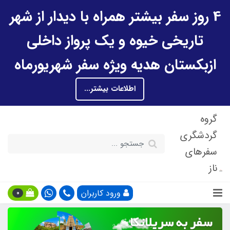
4 روز سفر بیشتر همراه با دیدار از شهر
تاریخی خیوه و یک پرواز داخلی
ازبکستان هدیه ویژه سفر شهریورماه
اطلاعات بیشتر...
گروه
گردشگری
سفرهای
ناز
ورود کاربران
0