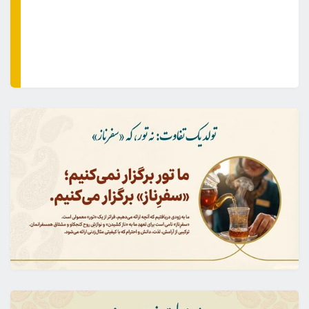
33
22
24
32
ثانیه
دقیقه
ساعت
روز