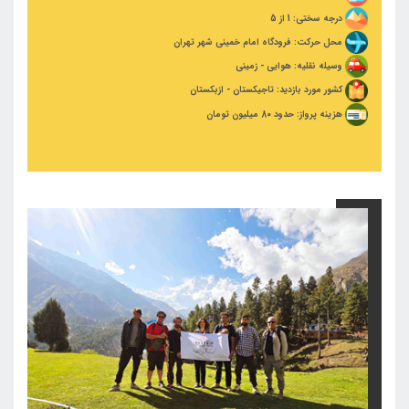
درجه سختی: 1 از 5
محل حرکت: فرودگاه امام خمینی شهر تهران
وسیله نقلیه: هوایی - زمینی
کشور مورد بازدید: تاجیکستان - ازبکستان
هزینه پرواز: حدود 80 میلیون تومان