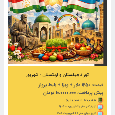
تور تاجیکستان و ازبکستان - شهریور
قیمت: 1250 دلار + ویزا + بلیط پرواز
پیش پرداخت: 10.0000.000 تومان
مدت برنامه: 10 شب و 11 روز
تاریخ آغاز سفر: 19 شهریورماه 1405
تاریخ پایان سفر: 29 شهریورماه 1405