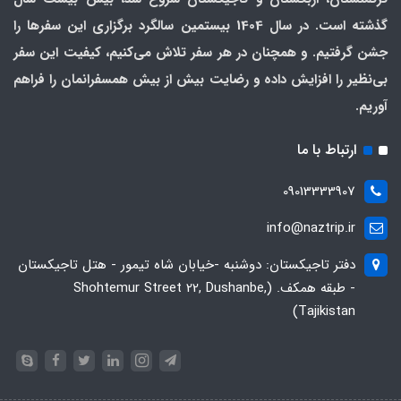
گذشته است. در سال 1404 بیستمین سالگرد برگزاری این سفرها را
جشن گرفتیم. و همچنان در هر سفر تلاش می‌کنیم، کیفیت این سفر
بی‌نظیر را افزایش داده و رضایت بیش از بیش همسفرانمان را فراهم
آوریم.
ارتباط با ما
09013333907
info@naztrip.ir
دفتر تاجیکستان: دوشنبه -خیابان شاه تیمور - هتل تاجیکستان
- طبقه همکف. (Shohtemur Street 22, Dushanbe,
Tajikistan)