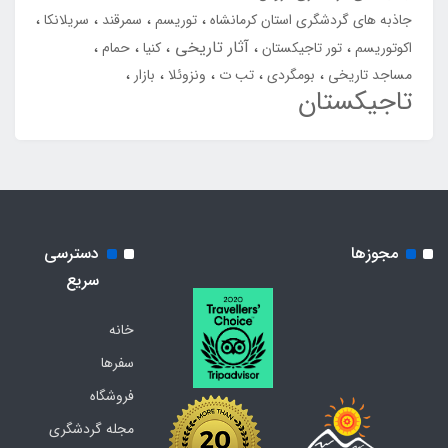
جاذبه های گردشگری استان کرمانشاه
توریسم
سمرقند
سریلانکا
آثار تاریخی
اکوتوریسم
تور تاجیکستان
کنیا
حمام
مساجد تاریخی
بومگردی
تب ت
ونزوئلا
بازار
تاجیکستان
مجوزها
دسترسی
سریع
خانه
سفرها
فروشگاه
مجله گردشگری