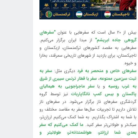
بیش از 20 سال است که سفرهایی با عنوان
"سفرهای
گروهی جاده ابریشم"
از مبدا ایران برگزار می‌کنیم.
سفرهایی به مقصد کشورهای ترکمنستان، ازبکستان و
تاجیکستان، برای بازدید از شهرهای تاریخی سمرقند، بخارا
و خیوه.
سفرهای خاص و منحصر به فرد
دیگری مثل:
سفر به
تبت سرزمین ممنوعه
،
سفر با قطار ترنس سیبری از شرق
به غرب روسیه
و یا
سفر ماجراجویی به هیمالیای
پاکستان و بیس کمپ نانگاپاربات
نیز توسط گروه
گردشگری سفرهای ناز برگزار می‌شود. در سفرهای ناز
تلاش داریم تا تجربیات سال‌ها سفر به مقاصد مختلف رو
با شما به اشتراک بگذاریم. به شما کمک می‌کنیم ارزان‌تر،
سبک‌تر و طولانی‌تر سفر کنید.
ما کمک می‌کنیم که سفر
بعدی شما ارزانتر، هواشمندانه‌تر، طولانی‎تر و