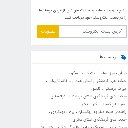
عضو خبرنامه ماهانه وب‌سایت شوید و تازه‌ترین نوشته‌ها
را در پست الکترونیک خود دریافت کنید.
عضویت
برچسب‌ها
تهران
موزه ها
سریلانکا
یونسکو
جاذبه های گردشگری استان همدان
خانه تاریخی
میراث فرهنگی
کلمبو
جاذبه های گردشگری استان کرمانشاه
قزاقستان
سفرنامه پاکستان
کنیا
بخارا
راهنمای جامع سفر به ازبکستان
برج
بومگردی
جاذبه های گردشگری استان مرکزی
میراث جهانی یونسکو
جاذبه های گردشگری استان یزد