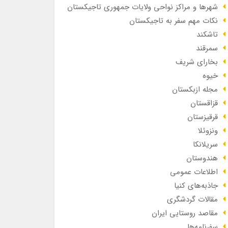
شهرها و مراکز نواحی ولایات جمهوری تاجیکستان
نکات مهم سفر به تاجیکستان
تاشکند
سمرقند
بخارای شریف
خیوه
مجله ازبکستان
قزاقستان
قرقیزستان
ونزوئلا
سریلانکا
هندوستان
اطلاعات عمومی
جاذبه‌های کنیا
مقالات گردشگری
مقاصد روستایی ایران
سفرنامه‌ها