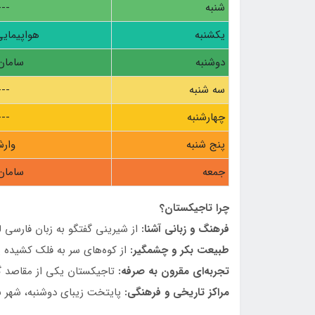
شنبه
---
یکشنبه
هواپیمای
دوشنبه
سامان 
سه شنبه
---
چهارشنبه
---
پنج شنبه
وار
جمعه
سامان 
چرا تاجیکستان؟
فرهنگ و زبانی آشنا:
از شیرینی گفتگو به زبان فارسی ل
طبیعت بکر و چشمگیر:
از کوه‌های سر به فلک کشیده پا
تجربه‌ای مقرون به صرفه:
تاجیکستان یکی از مقاصد گ
مراکز تاریخی و فرهنگی:
پایتخت زیبای دوشنبه، شهر با