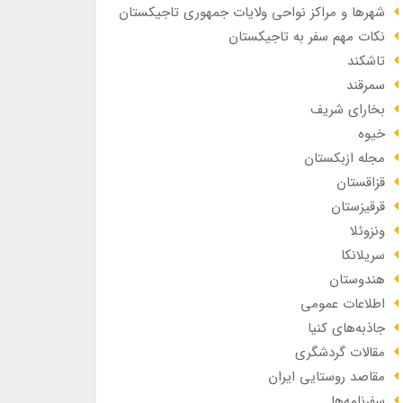
شهرها و مراکز نواحی ولایات جمهوری تاجیکستان
نکات مهم سفر به تاجیکستان
تاشکند
سمرقند
بخارای شریف
خیوه
مجله ازبکستان
قزاقستان
قرقیزستان
ونزوئلا
سریلانکا
هندوستان
اطلاعات عمومی
جاذبه‌های کنیا
مقالات گردشگری
مقاصد روستایی ایران
سفرنامه‌ها