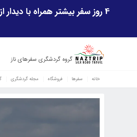
4 روز سفر بیشتر همراه با دیدار از شهر تاریخی خیوه و یک پرواز داخلی ازبکستان هدیه ویژه سفر شهریورماه
گروه گردشگری سفرهای ناز
خانه
سفرها
فروشگاه
مجله گردشگری
گ