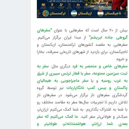
بیش از 20 سال است که سفرهایی با عنوان
"سفرهای
گروهی جاده ابریشم"
از مبدا ایران برگزار می‌کنیم.
سفرهایی به مقصد کشورهای ترکمنستان، ازبکستان و
تاجیکستان، برای بازدید از شهرهای تاریخی سمرقند، بخارا
و خیوه.
سفرهای خاص و منحصر به فرد
دیگری مثل:
سفر به
تبت سرزمین ممنوعه
،
سفر با قطار ترنس سیبری از شرق
به غرب روسیه
و یا
سفر ماجراجویی به هیمالیای
پاکستان و بیس کمپ نانگاپاربات
نیز توسط گروه
گردشگری سفرهای ناز برگزار می‌شود. در سفرهای ناز
تلاش داریم تا تجربیات سال‌ها سفر به مقاصد مختلف رو
با شما به اشتراک بگذاریم. به شما کمک می‌کنیم ارزان‌تر،
سبک‌تر و طولانی‌تر سفر کنید.
ما کمک می‌کنیم که سفر
بعدی شما ارزانتر، هواشمندانه‌تر، طولانی‎تر و