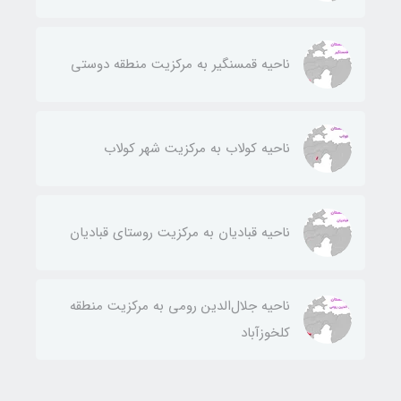
ناحيه قمسنگير به مركزيت منطقه دوستی
ناحيه كولاب به مركزيت شهر كولاب
ناحيه قباديان به مركزيت روستای قباديان
ناحيه جلال‌الدين رومی به مركزيت منطقه
كلخوزآباد