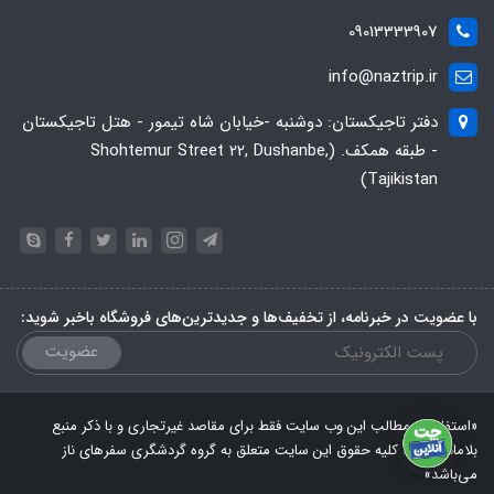
09013333907
info@naztrip.ir
دفتر تاجیکستان: دوشنبه -خیابان شاه تیمور - هتل تاجیکستان
- طبقه همکف. (Shohtemur Street 22, Dushanbe,
Tajikistan)
با عضویت در خبرنامه، از تخفیف‌ها و جدیدترین‌های فروشگاه باخبر شوید:
عضویت
«استفاده از مطالب این وب سایت فقط برای مقاصد غیرتجاری و با ذکر منبع
بلامانع است. کلیه حقوق این سایت متعلق به گروه گردشگری سفرهای ناز
می‌باشد»