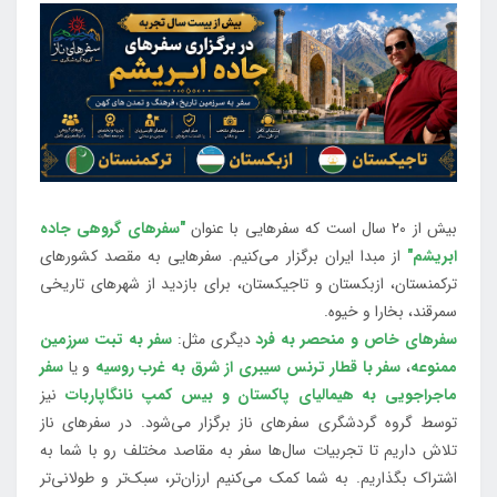
بیش از 20 سال است که سفرهایی با عنوان
"سفرهای گروهی جاده
ابریشم"
از مبدا ایران برگزار می‌کنیم. سفرهایی به مقصد کشورهای
ترکمنستان، ازبکستان و تاجیکستان، برای بازدید از شهرهای تاریخی
سمرقند، بخارا و خیوه.
سفرهای خاص و منحصر به فرد
دیگری مثل:
سفر به تبت سرزمین
ممنوعه
،
سفر با قطار ترنس سیبری از شرق به غرب روسیه
و یا
سفر
ماجراجویی به هیمالیای پاکستان و بیس کمپ نانگاپاربات
نیز
توسط گروه گردشگری سفرهای ناز برگزار می‌شود. در سفرهای ناز
تلاش داریم تا تجربیات سال‌ها سفر به مقاصد مختلف رو با شما به
اشتراک بگذاریم. به شما کمک می‌کنیم ارزان‌تر، سبک‌تر و طولانی‌تر