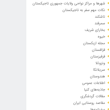
شهرها و مراکز نواحی ولایات جمهوری تاجیکستان
نکات مهم سفر به تاجیکستان
تاشکند
سمرقند
بخارای شریف
خیوه
مجله ازبکستان
قزاقستان
قرقیزستان
ونزوئلا
سریلانکا
هندوستان
اطلاعات عمومی
جاذبه‌های کنیا
مقالات گردشگری
مقاصد روستایی ایران
سفرنامه‌ها