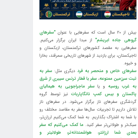
بیش از 20 سال است که سفرهایی با عنوان
"سفرهای
گروهی جاده ابریشم"
از مبدا ایران برگزار می‌کنیم.
سفرهایی به مقصد کشورهای ترکمنستان، ازبکستان و
تاجیکستان، برای بازدید از شهرهای تاریخی سمرقند، بخارا
و خیوه.
سفرهای خاص و منحصر به فرد
دیگری مثل:
سفر به
تبت سرزمین ممنوعه
،
سفر با قطار ترنس سیبری از شرق
به غرب روسیه
و یا
سفر ماجراجویی به هیمالیای
پاکستان و بیس کمپ نانگاپاربات
نیز توسط گروه
گردشگری سفرهای ناز برگزار می‌شود. در سفرهای ناز
تلاش داریم تا تجربیات سال‌ها سفر به مقاصد مختلف رو
با شما به اشتراک بگذاریم. به شما کمک می‌کنیم ارزان‌تر،
سبک‌تر و طولانی‌تر سفر کنید.
ما کمک می‌کنیم که سفر
بعدی شما ارزانتر، هواشمندانه‌تر، طولانی‎تر و