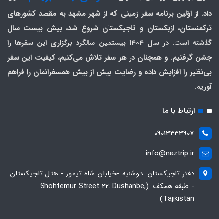
داد. از اوّلین برنامه سفر زمینی که از شهر مشهد به مقصد کشورهای
ترکمنستان، ازبکستان و تاجیکستان شروع شد، بیش بیست سال
گذشته است. در سال 1404 بیستمین سالگرد برگزاری این سفرها را
جشن گرفتیم. و همچنان در هر سفر تلاش می‌کنیم، کیفیت این سفر
بی‌نظیر را افزایش داده و رضایت بیش از بیش همسفرانمان را فراهم
آوریم.
ارتباط با ما
09013333907
info@naztrip.ir
دفتر تاجیکستان: دوشنبه -خیابان شاه تیمور - هتل تاجیکستان
- طبقه همکف. (Shohtemur Street 22, Dushanbe,
Tajikistan)