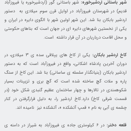
شهر باستانی اردشیرخوره:
شهر باستانی گور (اردشیرخوره یا فیروزآباد
قدیم) در شهرستان فیروزآباد در اوایل قرن سوم میلادی به دستور
اردشیر بابکان بنا شد. این شهر اولین شهر با الگوی دایره در ایران و
یکی از نخستین شهرهای دایره ای در جهان است که بناهای حکومتی
و محل اقامت درباریان در آن قرار داشته است.
کاخ اردشیر بابکان:
یکی از کاخ های ییلاقی سده ی ۳ میلادی، در
دوران آخرین پادشاه اشکانی، واقع در فیروزآباد است که به دستور
اردشیر بابکان (بنیانگذار سلسله ی ساسانی) بنا شد. این کاخ از سنگ
پاره و ملات گچ ساخته شده است که گچ بری و تزیینات بسیار
شکوهمندی در تالارها و چهار ساختمان عظیم گنبدی شکل خود (در
قسمت شرقی کاخ) دارد.کاخ اردشیر را، به دلیل قرارگرفتن در کنار
چشمه ی آبی به نام « قمپ آتشکده »، آتشکده نیز نامیده اند.
قلعه دختر:
در 6 کیلومتری جاده ی فیروزآباد به شیراز در دامنه ی