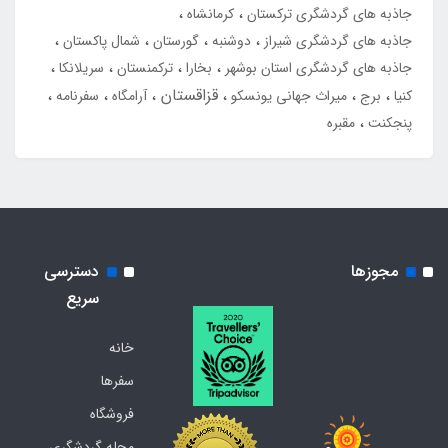
جاذبه های گردشگری ترکستان
کرمانشاه
جاذبه های گردشگری شیراز
دوشنبه
گورستان
شمال پاکستان
جاذبه های گردشگری استان بوشهر
بخارا
ترکمنستان
سریلانکا
قزاقستان
کنیا
برج
میراث جهانی یونسکو
آرامگاه
سفرنامه
پنجکنت
مقبره
مجوزها
دسترسی
سریع
خانه
سفرها
فروشگاه
مجله گردشگری