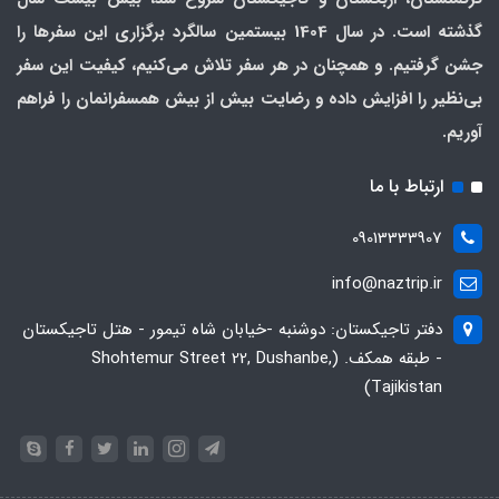
گذشته است. در سال 1404 بیستمین سالگرد برگزاری این سفرها را
جشن گرفتیم. و همچنان در هر سفر تلاش می‌کنیم، کیفیت این سفر
بی‌نظیر را افزایش داده و رضایت بیش از بیش همسفرانمان را فراهم
آوریم.
ارتباط با ما
09013333907
info@naztrip.ir
دفتر تاجیکستان: دوشنبه -خیابان شاه تیمور - هتل تاجیکستان
- طبقه همکف. (Shohtemur Street 22, Dushanbe,
Tajikistan)