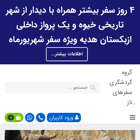
4 روز سفر بیشتر همراه با دیدار از شهر
تاریخی خیوه و یک پرواز داخلی
ازبکستان هدیه ویژه سفر شهریورماه
اطلاعات بیشتر...
گروه
گردشگری
سفرهای
ناز
ورود کاربران
0