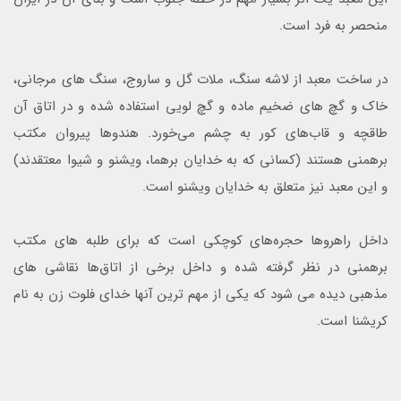
ﻣﻨﺤﺼﺮ ﺑﻪ ﻓﺮﺩ ﺍﺳﺖ.
در ساخت معبد از لاشه سنگ، ملات گل و ساروج، سنگ‌ هاى مرجانى،
خاک و گچ‌ هاى ضخیم ماده و گچ لویى استفاده شده و در اتاق آن
طاقچه و قاب‌هاى کور به چشم می‌خورد. هندوها پیروان مكتب
برهمنى هستند (كسانى كه به خدایان برهما، ویشنو و شیوا معتقدند)
و این معبد نیز متعلق به خدایان ویشنو است.
داخل راهروها حجره‌هاى كوچكى است كه براى طلبه‌ هاى مكتب
برهمنى در نظر گرفته شده و داخل برخى از اتاق‌ها نقاشى‌ هاى
مذهبى دیده مى‌ شود كه یكى از مهم ‌ترین آنها خداى فلوت‌ زن به نام
كریشنا است.