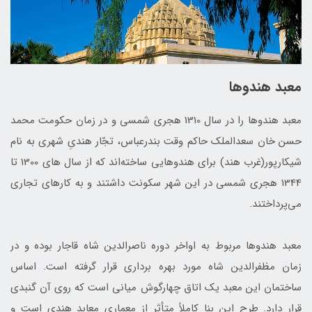
معبد هندوها
معبد هندوها را در سال 1310 هجری شمسی و در زمان حکومت محمد
حسن‌ خان سعدالملک حاکم وقت بندرعباس، تجّار هندیِ شهری به نام
شیکارپور(غرب هند) براى هندوهایی ساخته‌اند كه از سال هاى 1300 تا
1344 هجری شمسی در این شهر سكونت داشتند و به كارهاى تجارى
مى‌پرداختند.
معبد هندوها مربوط به اواخر دوره ناصر‌الدین شاه قاجار بوده و در
زمان مظفرالدین شاه مورد بهره ‌بردارى قرار گرفته است. اساس
ساختمان این معبد یک اتاق چهارگوش میانی است که روی آن گنبدی
قرار دارد. طرح این بنا کاملاً متأثر از معماری معابد هندی است و