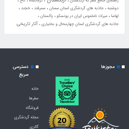
راهنمای جامع سفر به ازبکستان
کرمانشاه
کاخ
دوشنبه
جاذبه های گردشگری استان سمنان
سمرقند
خجند
لهاسا
میراث ناملموس ایران در یونسکو
پاکستان
آثار تاریخی
جاذبه های گردشگری استان چهارمحال و بختیاری
مجوزها
دسترسی
سریع
خانه
سفرها
فروشگاه
مجله گردشگری
گالری