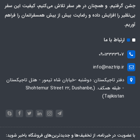
جشن گرفتیم. و همچنان در هر سفر تلاش می‌کنیم، کیفیت این سفر
بی‌نظیر را افزایش داده و رضایت بیش از بیش همسفرانمان را فراهم
آوریم.
ارتباط با ما
09013333907
info@naztrip.ir
دفتر تاجیکستان: دوشنبه -خیابان شاه تیمور - هتل تاجیکستان
- طبقه همکف. (Shohtemur Street 22, Dushanbe,
Tajikistan)
با عضویت در خبرنامه، از تخفیف‌ها و جدیدترین‌های فروشگاه باخبر شوید: