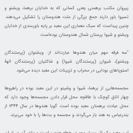
پیروان مکتب برهمنی یعنی کسانی که به خدایان برهما، ویشنو و
تسیوا باور دارند جمع بزرگی از ملت هندوستان را تشکیل می‌دهند.
چنین پیداست که سبک معماری این معبد بر پایه باورمندی از خدایان
ویشنو و شیوا پرستان شمال هندوستان بوده‌است.
"سه فرقه مهم میان هندوها عبارت‌اند از: ویشنوان (پرستندگان
ویشنو)، شیوان (پرستندگان شیوا) و شاکتیان (پرستندگان الههٔ
استوپاهای بودایی در محراب و تزیینات این معبد دیده می‌شود.
ﻣﺠﺴﻤﻪ‌هایی ﺍﺯ ﺑﺮﻫﻤﺎ، ﺷﻴﻮﺍ ﻭ ﻭﺷﻴﻨﻮ ﺩﺭ این معبد ﺑﻮﺩﻩ ﺩﺭ ﺭﺍﻫﺮﻭﻫﺎ
ﭼﻬﺎﺭ ﺍﺗﺎﻕ کوچک ﺑﺎ ﻃﺎﻗﭽﻪ ﻣﺤﻞ ﻗﺮﺍﺭ ﺩﺍﺩﻥ ﻣﺠﺴﻤﻪ‌ﻫﺎ ﻭﺟﻮﺩ ﺩﺍﺭﺩ که
ﻣﺤﻞ ﻋﺒﺎﺩﺕ ﺑﺮﻫﻤﻨﺎﻥ ﻣﻌﺒﺪ ﺑﻮﺩﻩ ﺍﺳﺖ. ﮔﻮﻳﺎ ﻫﻨﺪﻭﻫﺎ ﺩﺭ ﺳﺎﻝ ۱۳۴۴ ﺍﺯ
ﺑﻨﺪﺭﻋﺒﺎﺱ ﺑﻪ ﻫﻨﺪ ﺑﺎﺯ می‌ﮔﺮﺩﻧﺪ ﻭ ﻣﺠﺴﻤﻪ ﻭ ﺑﺖ‌ﻫﺎ ﺭﺍ ﺑﺎ ﺧﻮﺩ می‌برﻧﺪ.
ﺍﻳﻦ ﻣﻌﺒﺪ یک ﺍﺛﺮ ﺑﺴﻴﺎﺭ ﻣﻬﻢ در ﺧﻄﻪ جنوب ﺍﺳﺖ ﻭ ﺑﻨﺎی آن ﺩﺭ ﺍﻳﺮﺍﻥ