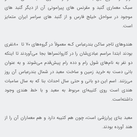
سبک معماری گنبد و مقرنس‌ های پیرامونی آن از دیگر گنبد های
موجود در سواحل خیلج‌ فارس و از گنبد های سراسر ایران متمایز
است.
ﻫﻨﺪﻭﻫﺎی ﺗﺎﺟﺮ ساکن ﺑﻨﺪﺭعباس کﻪ ﻣﻌﻤﻮﻻً ﺩﺭ ﮔﺮﻭﻩ‌ﻫﺎی ۷۰ ﺗﺎ ۸۰ﻧﻔﺮی
ﺑﻮﺩﻧﺪ ﺍﺑﺘﺪﺍ ﻣﺮﺍﺳﻢ ﻋﺒﺎﺩی‌ﺷﺎﻥ ﺭﺍ ﺩﺭ کاﺭﻭﺍنسرﺍﻫﺎ بجا می‌ﺁﻭﺭﺩﻧﺪ ﺗﺎ اینکه
ﺩﻭ ﻧﻔﺮ ﺑﻪ ﻧﺎﻡ‌ﻫﺎی ﺷﻮﻝ ﺭﺍﻡ ﻭ ﺩﺩﻩ ﺭﺍﻡ ﭘﻴﺶ‌ﻗﺪﻡ می‌ﺷﻮﻧﺪ ﻭ ﺑﻪ ﻋﻨﻮﺍﻥ
بانی ﺩﺳﺖ ﺑﻪ ﺧﺮﻳﺪ ﺯﻣﻴﻦ ﻭ ﺳﺎﺧﺖ ﻣﻌﺒﺪ ﺩﺭ ﺷﻤﺎﻝ ﺑﻨﺪﺭﻋﺒﺎﺱ ﺁﻥ ﺭﻭﺯ
می‌ﺯﻧﻨﺪ. ﺍﺳﻢ ﺍﻳﻦ ﺩﻭ بانی ﻭ حتی ﺳﺎﻝ ﺍﺣﺪﺍﺙ بنا که ﺑﻪ ﺳﺎﻝ ﺳﺎﻣﺒﺎﺕ
ﻫﻨﺪی ﺍﺳﺖ روی کتیبه‌ای ﻣﺮﺑﻮﻁ ﺑﻪ ﻣﻌﺒﺪ و با ﺧﻂ ﻫﻨﺪی وجود
داشته‌است.
ﻣﻌﺒﺪ ﺑﻨﺎی پرارزشی ﺍﺳﺖ، ﭼﻮﻥ ﻫﻢ کتیبه ﺩﺍﺭﺩ ﻭ ﻫﻢ ﻣﻌﻤﺎﺭﺍﻥ ﺁﻥ ﺭﺍ ﺍﺯ
ﻫﻨﺪ ﺁﻭﺭﺩﻩ بودند.