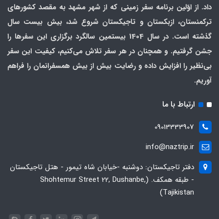
داد. از اوّلین برنامه سفر زمینی که از شهر مشهد به مقصد کشورهای
ترکمنستان، ازبکستان و تاجیکستان شروع شد، بیش بیست سال
گذشته است. در سال 1404 بیستمین سالگرد برگزاری این سفرها را
جشن گرفتیم. و همچنان در هر سفر تلاش می‌کنیم، کیفیت این سفر
بی‌نظیر را افزایش داده و رضایت بیش از بیش همسفرانمان را فراهم
آوریم.
ارتباط با ما
09013333907
info@naztrip.ir
دفتر تاجیکستان: دوشنبه -خیابان شاه تیمور - هتل تاجیکستان
- طبقه همکف. (Shohtemur Street 22, Dushanbe,
Tajikistan)