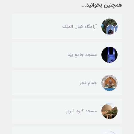
همچنین بخوانید...
آرامگاه کمال الملک
مسجد جامع یزد
حمام قجر
مسجد کبود تبریز