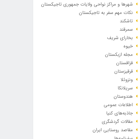
شهرها و مراکز نواحی ولایات جمهوری تاجیکستان
نکات مهم سفر به تاجیکستان
تاشکند
سمرقند
بخارای شریف
خیوه
مجله ازبکستان
قزاقستان
قرقیزستان
ونزوئلا
سریلانکا
هندوستان
اطلاعات عمومی
جاذبه‌های کنیا
مقالات گردشگری
مقاصد روستایی ایران
سفرنامه‌ها