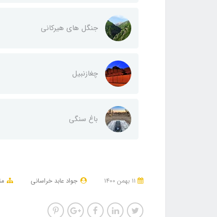
جنگل های هیرکانی
چغازنبیل
باغ سنگی
11 بهمن 1400
جواد عابد خراسانی
مق