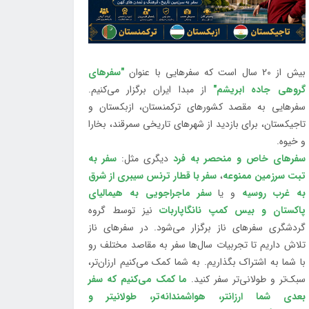
بیش از 20 سال است که سفرهایی با عنوان
"سفرهای
گروهی جاده ابریشم"
از مبدا ایران برگزار می‌کنیم.
سفرهایی به مقصد کشورهای ترکمنستان، ازبکستان و
تاجیکستان، برای بازدید از شهرهای تاریخی سمرقند، بخارا
و خیوه.
سفرهای خاص و منحصر به فرد
دیگری مثل:
سفر به
تبت سرزمین ممنوعه
،
سفر با قطار ترنس سیبری از شرق
به غرب روسیه
و یا
سفر ماجراجویی به هیمالیای
پاکستان و بیس کمپ نانگاپاربات
نیز توسط گروه
گردشگری سفرهای ناز برگزار می‌شود. در سفرهای ناز
تلاش داریم تا تجربیات سال‌ها سفر به مقاصد مختلف رو
با شما به اشتراک بگذاریم. به شما کمک می‌کنیم ارزان‌تر،
سبک‌تر و طولانی‌تر سفر کنید.
ما کمک می‌کنیم که سفر
بعدی شما ارزانتر، هواشمندانه‌تر، طولانی‎تر و