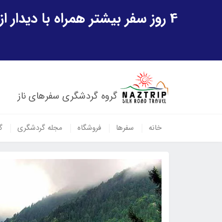
4 روز سفر بیشتر همراه با دیدار از شهر تاریخی خیوه و یک پرواز داخلی ازبکستان هدیه ویژه سفر شهریورماه
گروه گردشگری سفرهای ناز
خانه
سفرها
فروشگاه
مجله گردشگری
گ