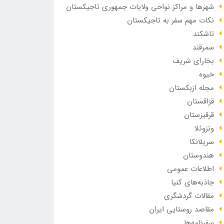
شهرها و مراکز نواحی ولایات جمهوری تاجیکستان
نکات مهم سفر به تاجیکستان
تاشکند
سمرقند
بخارای شریف
خیوه
مجله ازبکستان
قزاقستان
قرقیزستان
ونزوئلا
سریلانکا
هندوستان
اطلاعات عمومی
جاذبه‌های کنیا
مقالات گردشگری
مقاصد روستایی ایران
سفرنامه‌ها