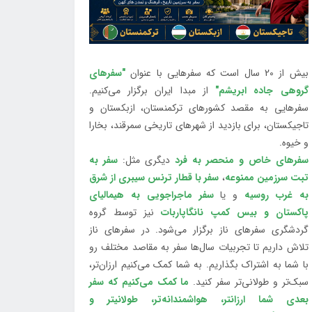
بیش از 20 سال است که سفرهایی با عنوان
"سفرهای
گروهی جاده ابریشم"
از مبدا ایران برگزار می‌کنیم.
سفرهایی به مقصد کشورهای ترکمنستان، ازبکستان و
تاجیکستان، برای بازدید از شهرهای تاریخی سمرقند، بخارا
و خیوه.
سفرهای خاص و منحصر به فرد
دیگری مثل:
سفر به
تبت سرزمین ممنوعه
،
سفر با قطار ترنس سیبری از شرق
به غرب روسیه
و یا
سفر ماجراجویی به هیمالیای
پاکستان و بیس کمپ نانگاپاربات
نیز توسط گروه
گردشگری سفرهای ناز برگزار می‌شود. در سفرهای ناز
تلاش داریم تا تجربیات سال‌ها سفر به مقاصد مختلف رو
با شما به اشتراک بگذاریم. به شما کمک می‌کنیم ارزان‌تر،
سبک‌تر و طولانی‌تر سفر کنید.
ما کمک می‌کنیم که سفر
بعدی شما ارزانتر، هواشمندانه‌تر، طولانی‎تر و