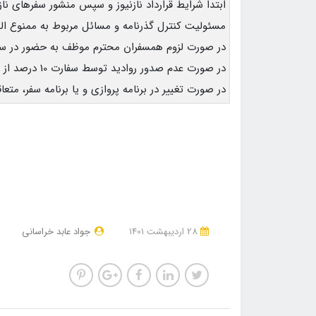
ابتدا شرایط قرارداد نازنیوز و سپس منشور سفرهای نازنی
مسئولیت کنترل گذرنامه و مسائل مربوط به ممنوع ال
در صورت لزوم همسفران محترم موظف به حضور در سف
در صورت عدم صدور روادید توسط سفارت 10 درصد از کل مبلغ سفر کسر و مابقی مبالغ مسترد می گردد.
در صورت تغییر در برنامه پروازی و یا برنامه سفر، متع
28 ارديبهشت 1401
جواد عابد خراسانی