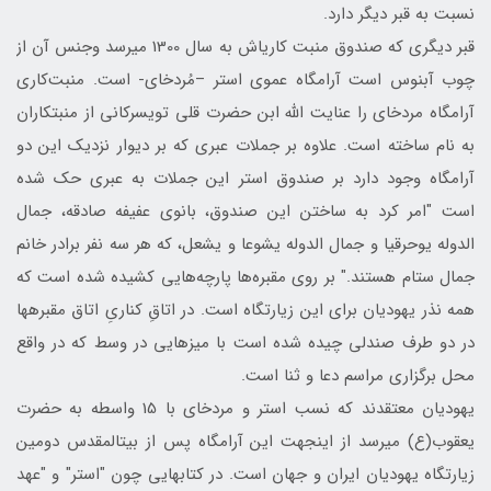
نسبت به قبر دیگر دارد.
قبر دیگری که صندوق منبت کاری‎اش به سال 1300 می‎رسد وجنس آن از
چوب آبنوس است آرامگاه عموی استر –مُردخای- است. منبت‌کاری
آرامگاه مردخای را عنایت الله ابن حضرت قلی تویسرکانی از منبت‎کاران
به نام ساخته است. علاوه بر جملات عبری که بر دیوار نزدیک این دو
آرامگاه وجود دارد بر صندوق استر این جملات به عبری حک شده
است "امر کرد به ساختن این صندوق، بانوی عفیفه صادقه، جمال
الدوله یوحرقیا و جمال الدوله یشوعا و یشعل، که هر سه نفر برادر خانم
جمال ستام هستند." بر روی مقبره‌ها پارچه‌هایی کشیده شده است که
همه نذر یهودیان برای این زیارتگاه است. در اتاقِ کناریِ اتاق مقبره‎ها
در دو طرف صندلی چیده شده است با میزهایی در وسط که در واقع
محل برگزاری مراسم دعا و ثنا است.
یهودیان معتقدند که نسب استر و مردخای با 15 واسطه به حضرت
یعقوب(ع) می‎رسد از این‏جهت این آرامگاه پس از بیت‎المقدس دومین
زیارتگاه یهودیان ایران و جهان است. در کتاب‎هایی چون "استر" و "عهد