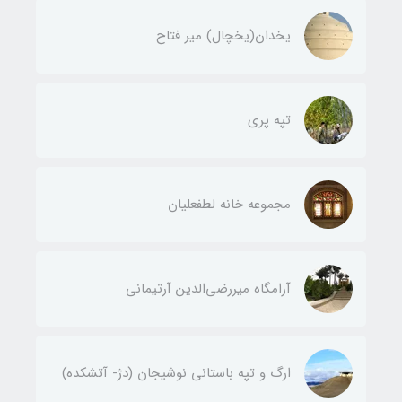
یخدان(يخچال) مير فتاح
تپه پری
مجموعه خانه لطفعليان
آرامگاه ميررضي‌الدين آرتيمانی
ارگ و تپه باستاني نوشيجان (دژ- آتشکده)