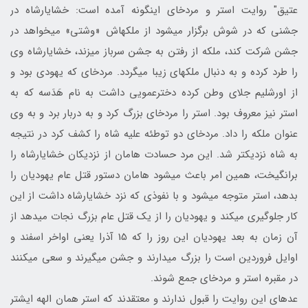
عتیق" روایت استر و مردخای این‎گونه آمده است: خشایارشاه در
جشنی که در شوش برگزار می‎شود از ملکه‎اش «وشتی» می‎خواهد در
جشن شرکت کند، ملکه از رفتن به جشن سرباز می‏زند، خشایارشاه وی
را طرد کرده و به دنبال ملکه‎ای زیبا می‎گردد. مردخای که یهودی بود و
از اورشلیم جلای وطن کرده دخترعمویی داشت به نام هَدَسه که به
استر نیز معروف بود. استر را مردخای بزرگ کرد و به دربار برد و به وی
عنوان ملکه را داد. مردخای دو توطئه علیه شاه را کشف کرد در نتیجه
به شاه نزدیک‎تر شد. این مرد حسادت هامان از نزدیکان خشایارشاه را
برانگیخت، همین امر باعث می‎شود هامان دستور قتل عام یهودیان را
بدهد، استر متوجه می‎شود و با نفوذی که نزد خشایارشاه داشت از این
کار جلوگیری می‎کند و یهودیان را از یک قتل عام بزرگ نجات می‎دهد از
آن زمان به بعد یهودیان این روز را که 15 آذرا یعنی اواخر اسفند و
اوایل فروردین است را بزرگ می‎دارند و جشن می‎گیرند و سعی می‎کنند
در مقبره استر و مردخای جمع شوند.
عده‏ای این روایت را قبول ندارند و معتقدند که استر همان الهه ایشتر