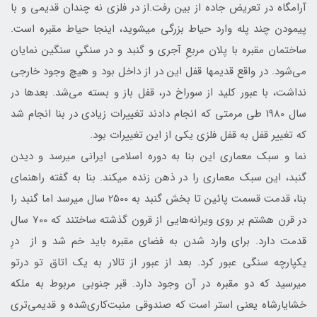
آرامگاه در تعریض جاده از بین رفت.از در فلزی نه چندان قدیمی و با
پیمودن چند پله وارد حیاط بزرگی می‎شوید، این‎جا حیاط مقبره است.
ساختمان مقبره با پلان مربعِ آجری و گنبد و در سنگیِ سنگین نمایان
می‌شود. در واقع قدیم‎ها قفل این در از داخل بود و هیچ وجود خارجی
نداشت، با عبور کلید از سوراخ در، قفل باز و بسته می‌شد. بعدها در
سال 1980 طی مرمتی که انجام دادند تغییرات زیادی در بنا انجام شد
که تغییر قفل به قفل فلزی یکی از این تغییرات بود.
نما و سبک معماری این بنا به دوره اسلامی ایرانی می‎رسد و دیدن
گنبد، این سبک معماری را در ذهن زنده می‎کند. بنا به گفته راهنمای
بنا، قدمت قسمت پائین تا بخش گنبد به 2500 سال می‎رسد اما گنبد را
در قرن هشتم بر روی ویرانه‌هایی از قرون گذشته ساختند که 700 سال
قدمت دارد. برای وارد شدن به فضای مقبره باید خم شد و از درِ
یکپارچه سنگی عبور کرد. بعد از عبور از تالار به یک اتاق تو درتو
می‎رسید که دو مقبره در آن وجود دارد. قبر جنوبی مربوط به ملکه
خشایارشاه یعنی استر است که صندوقی منبت‌کاری‌شده و قدیمی‌تری