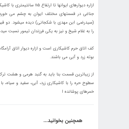
ازاره ديوارهاي ايوان­ها تا 
(سيدرضي ابن مهدي با شكجاني) ديده مي­شود. دو قبر د
را به غلام شيخ و نيز به يكي فرزندان تيمور نسبت مي­ده
بوته زرد و آبي مي ­باشند.
از زيباترين قسمت بنا بايد به گنبد هرمي و هشت ترك
سطوح حره را با كاشي­كاري زرد، آبي، سفيد و سياه، با
خمره­اي پوشانده ­ا
همچنین بخوانید...