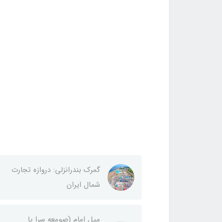
گمرک بندرانزلی: دروازه تجارت
شمال ایران
میل امام (صومعه سرا یا