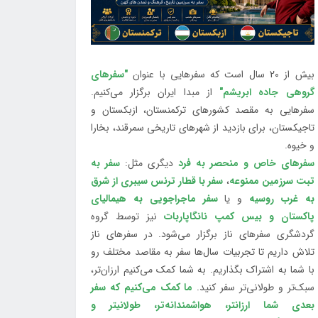
بیش از 20 سال است که سفرهایی با عنوان
"سفرهای
گروهی جاده ابریشم"
از مبدا ایران برگزار می‌کنیم.
سفرهایی به مقصد کشورهای ترکمنستان، ازبکستان و
تاجیکستان، برای بازدید از شهرهای تاریخی سمرقند، بخارا
و خیوه.
سفرهای خاص و منحصر به فرد
دیگری مثل:
سفر به
تبت سرزمین ممنوعه
،
سفر با قطار ترنس سیبری از شرق
به غرب روسیه
و یا
سفر ماجراجویی به هیمالیای
پاکستان و بیس کمپ نانگاپاربات
نیز توسط گروه
گردشگری سفرهای ناز برگزار می‌شود. در سفرهای ناز
تلاش داریم تا تجربیات سال‌ها سفر به مقاصد مختلف رو
با شما به اشتراک بگذاریم. به شما کمک می‌کنیم ارزان‌تر،
سبک‌تر و طولانی‌تر سفر کنید.
ما کمک می‌کنیم که سفر
بعدی شما ارزانتر، هواشمندانه‌تر، طولانی‎تر و