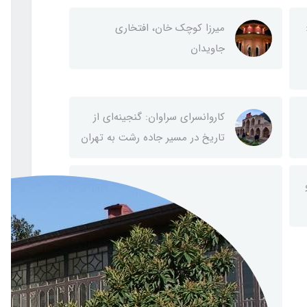
میرزا کوچک خان، افتخاری
جاویدان
کاروانسرای سراوان: گنجینه‌ای از
تاریخ در مسیر جاده رشت به تهران