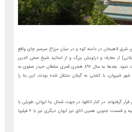
يه شيخانور يا شيخانه ­بر، در 3 كيلومتري شرق لاهيجان در دامنه كوه و در ميان مزراع سرسبز چاي واقع
اني) از معارف و دراويش بزرگ و از اساتيد شيخ صفي ­الدين
اردبيلي است. شيخ زاهد در سال 711 هجري قمري فوت نمود. بعدها به سال 892 هجري قمري سلطان حيدر صفوي به
هر شيروان، با كشتي به گيلان منتقل شده بودند، اين بنا را
ر گرفته­اند. در كنار اتاق­ها، در جهت شمال بنا ايواني طويلي با
هفت فيلپا، در شرق حرم، ايواني با 6 فيليپا و در حاشيه و قسمت جنوبي همين اتاق نيز ايوان ديگري نيز با 6 فيليپا