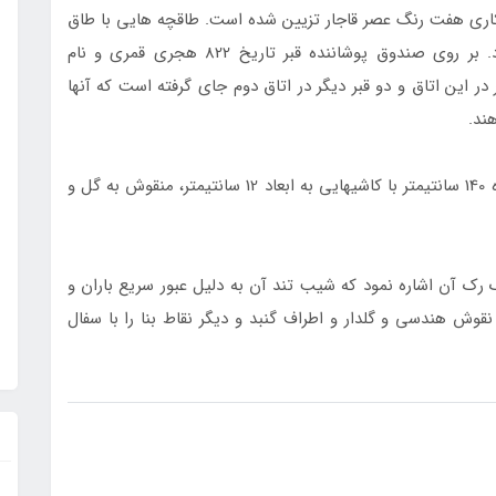
ارتفاع 115 سانتي­متري با كاشيكاري هفت رنگ عصر قاجار تزيين شده است. طاقچه­ هايي با طاق
جناغي در قسمت­هاي مختلف ايوان به چشم مي­ خورد. بر روي صندوق پوشاننده قبر تاريخ 822 هجري قمري و نام
ر اين اتاق و دو قبر ديگر در اتاق دوم جاي گرفته است كه آنها
ند.
كف اتاق حرم كاشيكاري است و ازاره ديوار اتاق آرامگاه 140 سانتي­متر با كاشي­هايي به ابعاد 12 سانتي­متر، منقوش به گل و
 رك آن اشاره نمود كه شيب تند آن به دليل عبور سريع باران و
 نقوش هندسي و گلدار و اطراف گنبد و ديگر نقاط بنا را با سفال