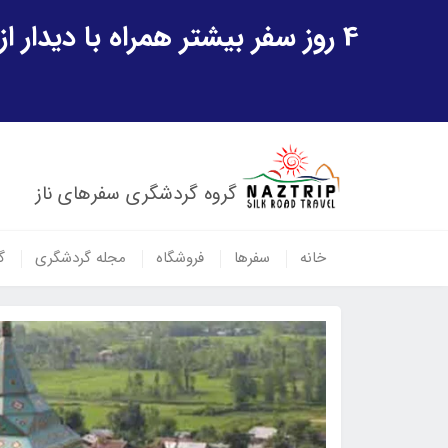
4 روز سفر بیشتر همراه با دیدار از شهر تاریخی خیوه و یک پرواز داخلی ازبکستان هدیه ویژه سفر شهریورماه
گروه گردشگری سفرهای ناز
خانه
سفرها
فروشگاه
مجله گردشگری
گ