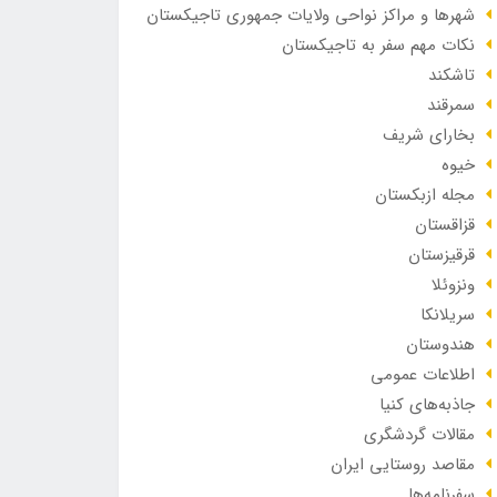
شهرها و مراکز نواحی ولایات جمهوری تاجیکستان
نگینی
نکات مهم سفر به تاجیکستان
از
تاشکند
معماری
سمرقند
قاجار
بخارای شریف
در قلب
خیوه
گیلان
مجله ازبکستان
قزاقستان
قرقیزستان
ونزوئلا
سریلانکا
هندوستان
اطلاعات عمومی
جاذبه‌های کنیا
مقالات گردشگری
مقاصد روستایی ایران
سفرنامه‌ها