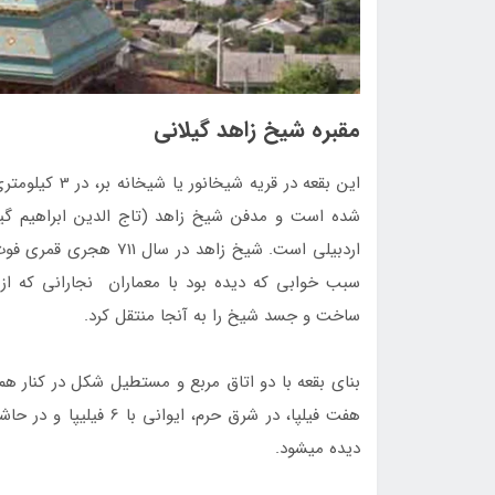
مقبره شیخ زاهد گیلانی
اين بقعه در قر
شده است و مدفن شيخ زاهد (تاج ­الدين ابراهيم گيل
سبب خوابي كه ديده بود با معماران نجاراني كه از ش
ساخت و جسد شيخ را به آنجا منتقل كرد.
بناي بقعه با دو اتاق مربع و مستطيل شكل در كنار هم قرا
ديده مي­شود.