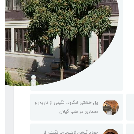
پل خشتی لنگرود: نگینی از تاریخ و
معماری در قلب گیلان
حمام گلشن لاهیجان: نگینی از