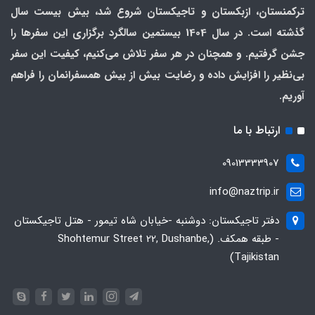
ترکمنستان، ازبکستان و تاجیکستان شروع شد، بیش بیست سال
گذشته است. در سال 1404 بیستمین سالگرد برگزاری این سفرها را
جشن گرفتیم. و همچنان در هر سفر تلاش می‌کنیم، کیفیت این سفر
بی‌نظیر را افزایش داده و رضایت بیش از بیش همسفرانمان را فراهم
آوریم.
ارتباط با ما
09013333907
info@naztrip.ir
دفتر تاجیکستان: دوشنبه -خیابان شاه تیمور - هتل تاجیکستان
- طبقه همکف. (Shohtemur Street 22, Dushanbe,
Tajikistan)