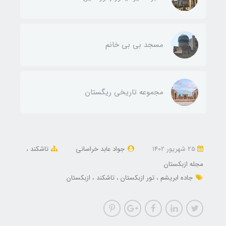
مسجد بی بی خانم
مجموعه تاریخی ریگستان
25 شهریور 1402
جواد عابد خراسانی
تاشکند
مجله ازبکستان
جاده ابریشم
تور ازبکستان
تاشکند
ازبکستان