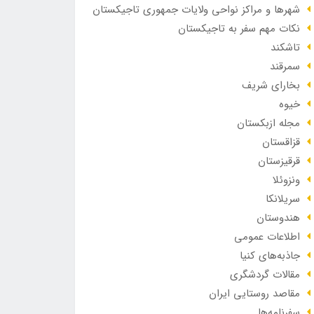
شهرها و مراکز نواحی ولایات جمهوری تاجیکستان
نکات مهم سفر به تاجیکستان
تاشکند
سمرقند
بخارای شریف
خیوه
مجله ازبکستان
قزاقستان
قرقیزستان
ونزوئلا
سریلانکا
هندوستان
اطلاعات عمومی
جاذبه‌های کنیا
مقالات گردشگری
مقاصد روستایی ایران
سفرنامه‌ها