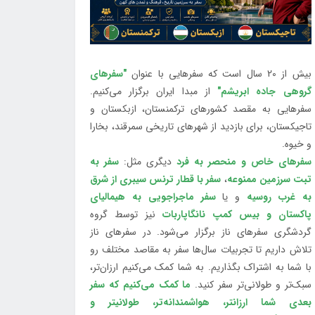
بیش از 20 سال است که سفرهایی با عنوان
"سفرهای
گروهی جاده ابریشم"
از مبدا ایران برگزار می‌کنیم.
سفرهایی به مقصد کشورهای ترکمنستان، ازبکستان و
تاجیکستان، برای بازدید از شهرهای تاریخی سمرقند، بخارا
و خیوه.
سفرهای خاص و منحصر به فرد
دیگری مثل:
سفر به
تبت سرزمین ممنوعه
،
سفر با قطار ترنس سیبری از شرق
به غرب روسیه
و یا
سفر ماجراجویی به هیمالیای
پاکستان و بیس کمپ نانگاپاربات
نیز توسط گروه
گردشگری سفرهای ناز برگزار می‌شود. در سفرهای ناز
تلاش داریم تا تجربیات سال‌ها سفر به مقاصد مختلف رو
با شما به اشتراک بگذاریم. به شما کمک می‌کنیم ارزان‌تر،
سبک‌تر و طولانی‌تر سفر کنید.
ما کمک می‌کنیم که سفر
بعدی شما ارزانتر، هواشمندانه‌تر، طولانی‎تر و