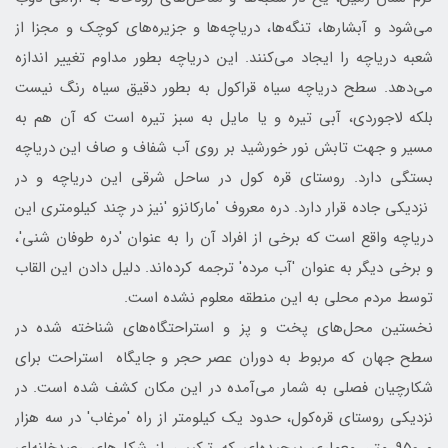
می‌شود و آبشارها، تنگه‌ها، درياچه‌ها و جزيره‌های كوچك و مجزا از
شعبه درياچه را ايجاد می‌كنند. اين درياچه بطور مداوم تغيير اندازه
می‌دهد. سطح درياچه سياه قراكول به بطور دقيق سياه رنگ نيست
بلكه لاجوردی، آبی تيره و يا مايل به سبز تيره است كه آن هم به
مسير و جهت تابش نور خورشيد بر روی آب شفاف و صاف اين درياچه
بستگی دارد. روستای قره كول در ساحل شرقی اين درياچه و در
نزديكی جاده قرار دارد. دره معروف 'ماركانزو 'نيز در چند كيلومتری اين
درياچه واقع است كه برخی از افراد آن را به عنوان 'دره طوفان شنی'،
و برخی ديگر به عنوان 'آب مرده' ترجمه كرده‌اند. دليل دادن اين القاب
توسط مردم محلی به اين منطقه معلوم نشده است.
نخستين محل‌های پخت و پز و استراحتگاه‌های شناخته شده در
سطح جهان كه مربوط به دوران عصر حجر و جايگاه استراحت برای
شكارچيان فصلی به شمار می‌آمده در اين مكان كشف شده است. در
نزديكی روستای قره‌كول، حدود يك كيلومتر از راه 'مرغاب' در سه هزار
و 950 متر، معماری پيچيده‌ای كه تركيبی از شكل‌های رصدخانه‌ای