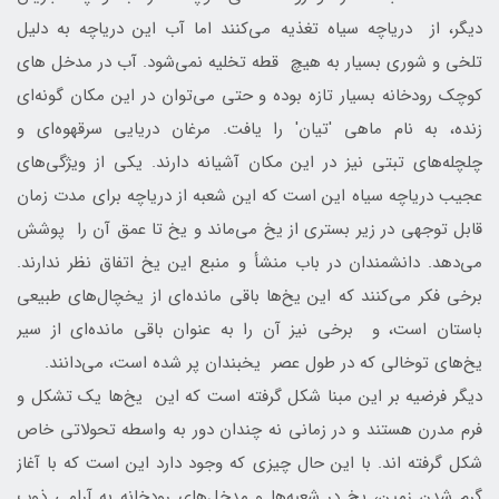
ديگر، از درياچه سياه تغذيه می‌كنند اما آب اين درياچه به دليل
تلخی و شوری بسيار به هيچ قطه تخليه نمی‌شود. آب در مدخل های
كوچك رودخانه بسيار تازه بوده و حتی می‌توان در اين مكان گونه‌ای
زنده، به نام ماهی 'تيان' را يافت. مرغان دريايی سرقهوه‌ای و
چلچله‌های تبتی نيز در اين مكان آشيانه دارند. يكی از ويژگی‌های
عجيب درياچه سياه اين است كه اين شعبه از درياچه برای مدت زمان
قابل توجهی در زير بستری از يخ می‌ماند و يخ تا عمق آن را پوشش
می‌دهد. دانشمندان در باب منشأ و منبع اين يخ اتفاق نظر ندارند.
برخی فكر می‌كنند كه اين يخ‌ها باقي مانده‌ای از يخچال‌های طبيعی
باستان است، و برخی نيز آن را به عنوان باقی مانده‌ای از سير
يخ‌های توخالی كه در طول عصر يخبندان پر شده است، می‌دانند.
ديگر فرضيه بر اين مبنا شكل گرفته است كه اين يخ‌ها يك تشكل و
فرم مدرن هستند و در زمانی نه چندان دور به واسطه تحولاتی خاص
شكل گرفته اند. با اين حال چيزی كه وجود دارد اين است كه با آغاز
گرم شدن زمين، يخ در شعبه‌ها و مدخل‌های رودخانه به آرامی ذوب