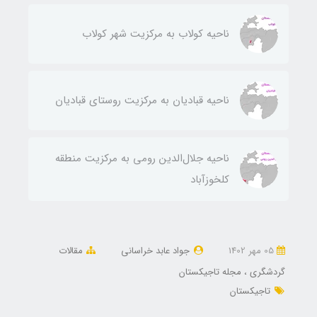
ناحيه كولاب به مركزيت شهر كولاب
ناحيه قباديان به مركزيت روستای قباديان
ناحيه جلال‌الدين رومی به مركزيت منطقه
كلخوزآباد
05 مهر 1402
جواد عابد خراسانی
مقالات
گردشگری
مجله تاجیکستان
تاجیکستان