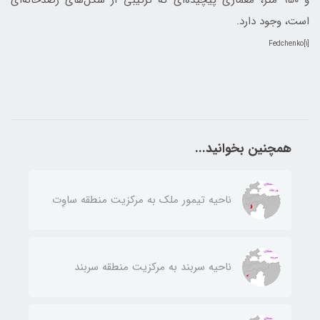
است، وجود دارد.
[1]Fedchenko
همچنین بخوانید...
ناحيه تيمور ملك به مركزيت منطقه ساوِت
ناحيه سربند به مركزيت منطقه سربند