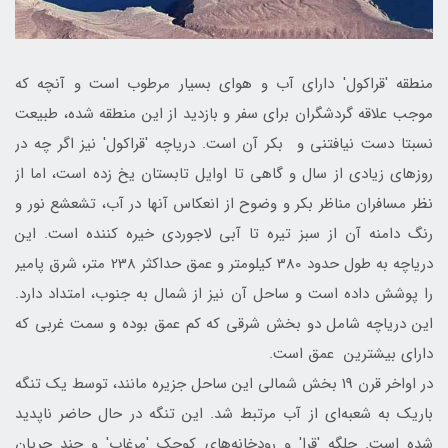
منطقه 'قراكول' دارای آب و هواي بسيار مرطوب است و آنچه كه
موجب علاقه گردشگران برای سفر و بازديد از اين منطقه شده، طبيعت
نسبتا دست نيافتني و بكر آن است. درياچه 'قراكول' نيز اگر چه در
روزهای زيادی از سال و گاهی تا اوايل تابستان يخ زده است، اما از
نظر مسافران مناظر بكر و وضوح از انعكاس آنها در آب، تشعشع نور و
رنگ دامنه آن از سبز تيره تا آبی لاجوردی خيره‌ كننده است. اين
درياچه به طول حدود 380 كيلومتر و عمق حداكثر 238 متر، شرق پامير
را پوشش داده است و ساحل آن نيز از شمال به جنوب، امتداد دارد.
اين درياچه شامل دو بخش شرقی كه كم عمق بوده و سمت غربی كه
دارای بيشترين عمق است.
در اواخر قرن 19 بخش شمالی اين ساحل جزيره مانند، توسط يك تنگه
باريك به شعبه‌ای از آب مرتبط شد. اين تنگه در حال حاضر ناپديد
شده است. جلگه 'قرا' و رودخانه‌های كوچك 'مرغاب' و چند جريان