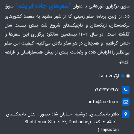
"سفرهای جاده ابریشم"
سوی برگزاری تورهایی با عنوان
سوق
داد. از اوّلین برنامه سفر زمینی که از شهر مشهد به مقصد کشورهای
ترکمنستان، ازبکستان و تاجیکستان شروع شد، بیش بیست سال
گذشته است. در سال 1404 بیستمین سالگرد برگزاری این سفرها را
جشن گرفتیم. و همچنان در هر سفر تلاش می‌کنیم، کیفیت این سفر
بی‌نظیر را افزایش داده و رضایت بیش از بیش همسفرانمان را فراهم
آوریم.
ارتباط با ما
09013333907
info@naztrip.ir
دفتر تاجیکستان: دوشنبه -خیابان شاه تیمور - هتل تاجیکستان
- طبقه همکف. (Shohtemur Street 22, Dushanbe,
Tajikistan)