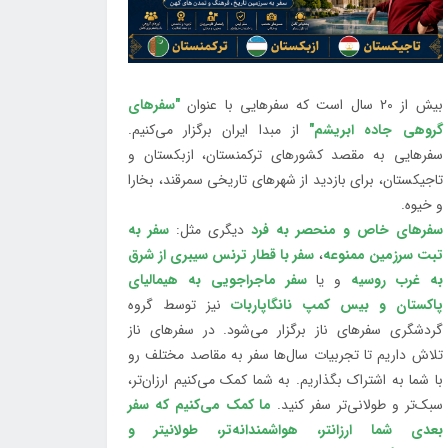
بیش از 20 سال است که سفرهایی با عنوان
"سفرهای
گروهی جاده ابریشم"
از مبدا ایران برگزار می‌کنیم.
سفرهایی به مقصد کشورهای ترکمنستان، ازبکستان و
تاجیکستان، برای بازدید از شهرهای تاریخی سمرقند، بخارا
و خیوه.
سفرهای خاص و منحصر به فرد
دیگری مثل:
سفر به
تبت سرزمین ممنوعه
،
سفر با قطار ترنس سیبری از شرق
به غرب روسیه
و یا
سفر ماجراجویی به هیمالیای
پاکستان و بیس کمپ نانگاپاربات
نیز توسط گروه
گردشگری سفرهای ناز برگزار می‌شود. در سفرهای ناز
تلاش داریم تا تجربیات سال‌ها سفر به مقاصد مختلف رو
با شما به اشتراک بگذاریم. به شما کمک می‌کنیم ارزان‌تر،
سبک‌تر و طولانی‌تر سفر کنید.
ما کمک می‌کنیم که سفر
بعدی شما ارزانتر، هواشمندانه‌تر، طولانی‎تر و