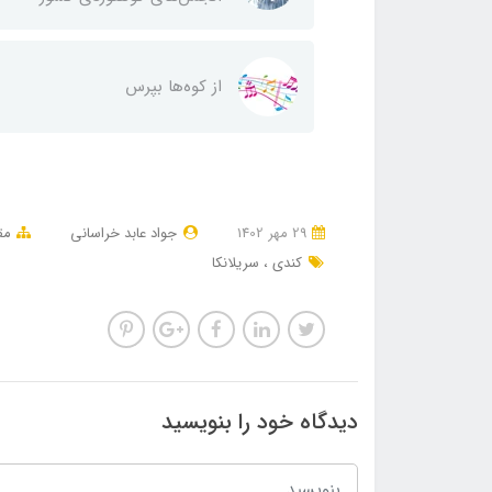
از کوه‌ها بپرس
29 مهر 1402
جواد عابد خراسانی
مق
کندی
سریلانکا
دیدگاه خود را بنویسید