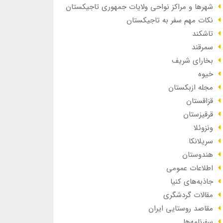
شهرها و مراکز نواحی ولایات جمهوری تاجیکستان
نکات مهم سفر به تاجیکستان
تاشکند
سمرقند
بخارای شریف
خیوه
مجله ازبکستان
قزاقستان
قرقیزستان
ونزوئلا
سریلانکا
هندوستان
اطلاعات عمومی
جاذبه‌های کنیا
مقالات گردشگری
مقاصد روستایی ایران
سفرنامه‌ها