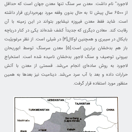
لاجورد" نام داشت. معدن سر سنگ تنها معدن جهان است که حداقل
از 6500 سال پيش تا به حال بدون وقفه مورد بهره‌بردارى قرار داشته
است. شايد فقط معدن فيروزه نيشابور بتواند در اين زمينه با آن
رقابت کند. معادن ديگرى که جديداً کشف شده‌اند يکى در کنار درياچه
بايکال در سيبرى و همچنين اوکال[4] در شيلى است. از نظر مرغوبيّبت
باز هم بدخشان برترين است.[5] معدن سرسنگ توسط ابو‌ریحان
بیرونی توصیف و سنگ لاجور بدخشان نامیده شده است. استخراج
لاجورد به روش ساده‌اي انجام می‌شد. قسمتی از معدن با آتش
حرارات داده و بعد با آب سرد می‌شد. دینامیت نیز بعد‌ها به همین
منظور مورد استفاده قرار گرفت.