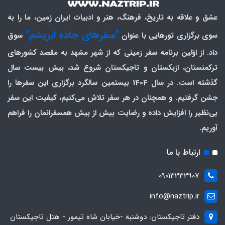
عشق و علاقه به تاریخ، فرهنگ، هنر و ادبیات ایران زمین، ما را به
"سفرهای جاده ابریشم"
سوی برگزاری تورهایی با عنوان
سوق
داد. از اوّلین برنامه سفر زمینی که از شهر مشهد به مقصد کشورهای
ترکمنستان، ازبکستان و تاجیکستان شروع شد، بیش بیست سال
گذشته است. در سال 1404 بیستمین سالگرد برگزاری این سفرها را
جشن گرفتیم. و همچنان در هر سفر تلاش می‌کنیم، کیفیت این سفر
بی‌نظیر را افزایش داده و رضایت بیش از بیش همسفرانمان را فراهم
آوریم.
ارتباط با ما
09013333907
info@naztrip.ir
دفتر تاجیکستان: دوشنبه -خیابان شاه تیمور - هتل تاجیکستان