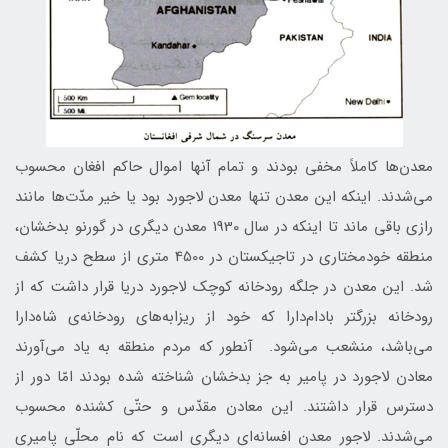
معدن‌ها کاملاً مخفی بودند و تمام آنها اموال حاکم افغان محسوب
می‌شدند. اینکه این معدن تنها معدن لاجورد بود یا خیر مدّت‌ها مانند
رازی باقی ماند تا اینکه در سال 1930 معدن دیگری در گورنو بدخشان،
منطقه خود‌مختاری در تاجیکستان در 4500 متری از سطح دریا کشف
شد. این معدن در جلگه رودخانه کوچک لاجورد‌ دریا قرار داشت که از
رودخانه بزرگتر بادام‌دارا که خود از ریزابه‌های رود‌خانه‌ی شاه‌دارا
می‌باشد، منشعب می‌شود. آنطور که مردم منطقه به یاد می‌آورند
معادن لاجورد در پامیر به جز بدخشان شناخته شده بودند امّا دور از
دسترس قرار داشتند. اين معادن مقدّس و حتّی کشنده محسوب
می‌شدند. لاجور معدن افسانه‌ای دیگر‌ی است که نام محلّی پاميری