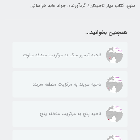
منبع: کتاب دیار تاجیکان/ گردآورنده: جواد عابد خراسانی
همچنین بخوانید...
ناحيه تيمور ملك به مركزيت منطقه ساوِت
ناحيه سربند به مركزيت منطقه سربند
ناحيه پنج به مركزيت منطقه پنج