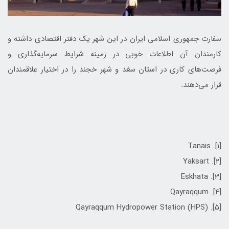
سفارت جمهوری اسلامی ايران در اين شهر يك دفتر اقتصادی داشته و
كارمندان آن اطلاعات خوبی در زمينه شرايط سرمايه‌گذاری و
فرصت‌های كاری در استان سغد و شهر خجند را در اختيار علاقمندان
قرار می‌دهند.
[1]. Tanais
[2]. Yaksart
[3]. Eskhata
[4]. Qayraqqum
[5]. Qayraqqum Hydropower Station (HPS)