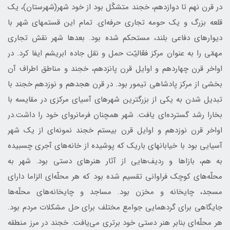
در قرن نهم تا دوازدهم، خجند متشكّل بود از خود شهر(شهرستان)، يك
قلعه بزرگ و يك حومه تجاری حرفه‌ای. تمام اين قستمهای شهر با
ديوارهای دفاعی بلند، مستحكم شده بود. بعدها شهر نقش تجاری
مهمّی را به عنوان مركز فعّاليّت حمل و نقل جاده ابريشم ايفا كرد. در
اواخر قرن چهاردهم و اوايل قرن پانزدهم، خجند و مناطق اطراف آن
بخشی از مركز پادشاهی تيمور بود. در قرن هجدهم و نوزدهم خجند با
تبديل شدن به يكی از بزرگترين شهرهای آسيای مركزی در مقايسه با
بخارا رشد گسترده‌ای يافت. شهر همچنان فرمانروای خود را داشت.در
اواخر قرن نوزدهم و اوايل قرن بيستم خجند نمونه‌ای از يك شهر
آسيايی بود با خيابانهای باريك كه پوشيده از خانه‌های آجری چسبيده
به هم، بازاها و رديف‌هايی از آثار هنرهای دستی بود. شهر به
محلّه‌های كوچك فراوانی تقسيم شده بود كه هر محلّه‌ای الزاما دارای
مسجد، چایخانه و مخزن بود. مساجد و چایخانه‌های محلّه‌ها
جايگاهی برای گردهمايی جوامع مختلف برای حل مشكلات مردم بود.
هر محلّه‌ای بنابر هنر دستی خود برتری می‌يافت. خجند در مرز منطقه