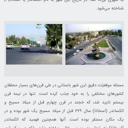
شناخته می‌شود.
مسئله موقعيّت دقيق اين شهر باستانی در طی قرن‌های بسيار محققان
كشورهای مختلفی را به خود جذب كرده است. تنها در نيمه قرن
بيستم تاييد شد، كه خجند در قرن چهارم قبل از ميلاد مسيح و
الكساندر (اسخاتا) سال 329 قبل از ميلاد مسيح يك شهر بوده و در
يك مكان مستقر بوده است. آنها همچنين فهميد كه الكساندر
(اسخاتا) نه تنها روی زمينی خالی ساخته نشد، بلكه در مركز شهر