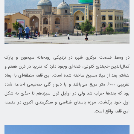
در وسط قسمت مركزی شهر، در نزديكی رودخانه سيحون و پارك
كمال‌الدين خجندی كنونی، قلعه‌ای وجود دارد كه تقريبا در قرن هفتم و
هشتم بعد از ميلا مسيح ساخته شده است. اين قلعه منطقه‌ای با ابعاد
تقريبی 6000 متر مربع می‌باشد و با ديوار گلی ضخيمی احاطه شده
بود كه بعدها خراب شد ولی در اوايل قرن سيزدهم تا حدّی به شكل
اول خود برگشت. موزه باستان شناسی و سنگربندی اكنون در منطقه‌
اين قلعه واقع است.