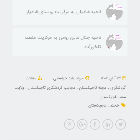
ناحيه قباديان به مركزيت روستای قباديان
ناحيه جلال‌الدين رومی به مركزيت منطقه
كلخوزآباد
13 آبان 1402
جواد عابد خراسانی
مقالات
گردشگری
مجله تاجیکستان
عجایب گردشگری تاجیکستان
ولایت
سغد تاجیکستان
خجند
تاجیکستان