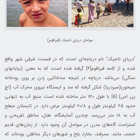
سواحل درياي تاجيك (قيراقوم)
"دريای تاجيك" نام درياچه‌ای است، كه در قسمت شرقی شهر واقع
شده و از كلمه قيراقوم[4] گرفته شده است، كه به معنی (بيابانهای
سنگی) می‌باشد. درياچه در نتيجه سدخاكیی زدن بر روی رودخانه
سيحون(سيردريا) شكل گرفته كه سد و ايستگاه نيروی محرك آب (اچ
پی اس) [5] با طول 130 متر ساخته شده است. منبع آب به تنهايی
حدود 65 كيلومتر طول و 20/8 كيلومتر عرض دارد. در تابستان سطح
آب به 18 متر می‌رسد. چندين آسايشگاه، هتل، مناطق تفريحی و
استراحت گاه‌های مدرن در سواحل آن وجود دارد. از زمان‌های قديم
خجند، مانند: سمرقند، بخارا، بلخ و شهرهای ديگر مناطقی بوده‌اند كه