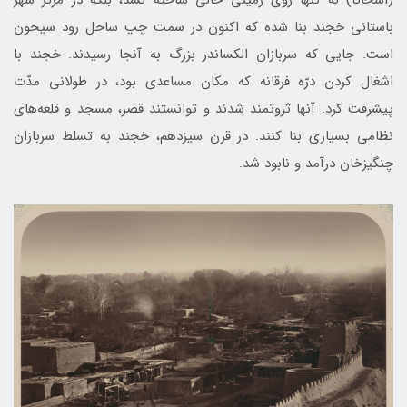
باستانی خجند بنا شده كه اكنون در سمت چپ ساحل رود سيحون
است. جايی كه سربازان الكساندر بزرگ به آنجا رسيدند. خجند با
اشغال كردن درّه فرقانه كه مكان مساعدی بود، در طولانی مدّت
پيشرفت كرد. آنها ثروتمند شدند و توانستند قصر، مسجد و قلعه‌های
نظامی بسياری بنا كنند. در قرن سيزدهم، خجند به تسلط سربازان
چنگيزخان درآمد و نابود شد.