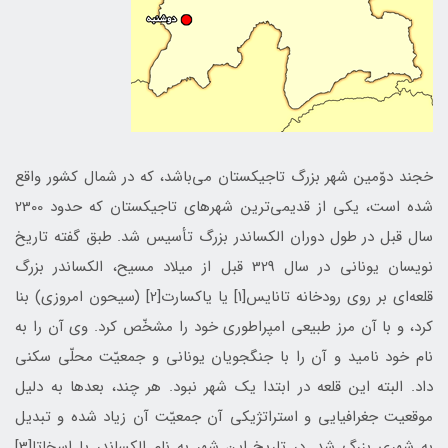
خجند دوّمين شهر بزرگ تاجيكستان می‌باشد، كه در شمال كشور واقع
شده است، يكی از قديمی‌ترين شهرهای تاجيكستان كه حدود 2300
سال قبل در طول دوران الكساندر بزرگ تأسيس شد. طبق گفته‌ تاريخ‌
نويسان يونانی در سال 329 قبل از ميلاد مسيح، الكساندر بزرگ
قلعه‌ای بر روی رودخانه تانايس[1] يا ياكسارت[2] (سيحون امروزی) بنا
كرد، و با آن مرز طبيعی امپراطوری خود را مشخّص كرد. وی آن را به
نام خود ناميد و آن را با جنگجويان يونانی و جمعيّت محلّی سكنی
داد. البته اين قلعه در ابتدا يك شهر نبود. هر چند، بعدها به دليل
موقعيت جغرافيايی و استراتژيكی آن جمعيّت آن زياد شده و تبديل
به شهری بزرگ شد. در تاريخ اين شهر به نام الكساندر يا اسخاتا[3]