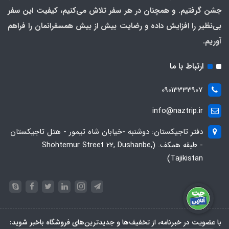
جشن گرفتیم. و همچنان در هر سفر تلاش می‌کنیم، کیفیت این سفر
بی‌نظیر را افزایش داده و رضایت بیش از بیش همسفرانمان را فراهم
آوریم.
ارتباط با ما
09013333907
info@naztrip.ir
دفتر تاجیکستان: دوشنبه -خیابان شاه تیمور - هتل تاجیکستان
- طبقه همکف. (Shohtemur Street 22, Dushanbe,
Tajikistan)
با عضویت در خبرنامه، از تخفیف‌ها و جدیدترین‌های فروشگاه باخبر شوید: