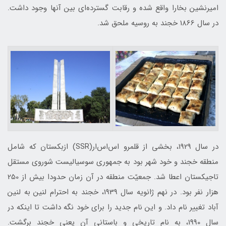
اميرنشين بخارا واقع شده و رقابت گسترده‌ای بين آنها وجود داشت.
در سال 1866 خجند به روسيه ملحق شد.
در سال 1929، بخشی از قلمرو اس‌اس‌ار(SSR) ازبكستان كه شامل
منطقه خجند و خود شهر بود به جمهوری سوسياليست شوروی مستقل
تاجيكستان اعطا شد. جمعيّت منطقه در آن زمان حدودا بيش از 250
هزار نفر بود. در نهم ژانويه سال 1939، خجند به احترام لنين به لنين
آباد تغيير نام داد. و اين نام جديد را برای خود نگه داشت تا اينكه در
سال 1990، به نام تاريخی و باستانی آن يعنی خجند برگشت.