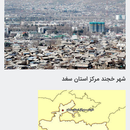
شهر خجند مركز استان سغد