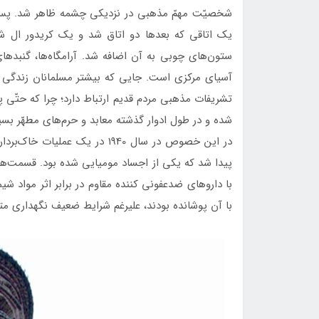
شخصيّت مهمّ مذهبی در نزديكی چشمه ظاهر شد. پس از
يك اتاقی كه بعدها دو اتاق شد و يك كريدور ال ش
ستون‌های چوبی به آن اضافه شد. آرامگاه‌ها، گنبدهای
آسيای مركزی است. جايی كه بيشتر مسلمانان زندگی می
تشريفات مذهبی مردم قديم ارتباط دارد؛ چرا كه حتّی پ
شده و در طول ادوار گذشته معابد و حرم‌های مطهّر بسي
در اين خصوص در سال 1940 در يك
پيدا شد كه يكی از اجساد موميايی شده بود. قسمت‌ها
با داروهای ضدعفونی كننده مقاوم در برابر اثر مواد ش
با آن پوشانده بودند، عليرغم شرايط ضعيف نگهداری م