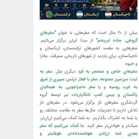
بیش از 20 سال است که سفرهایی با عنوان
"سفرهای
گروهی جاده ابریشم"
از مبدا ایران برگزار می‌کنیم.
سفرهایی به مقصد کشورهای ترکمنستان، ازبکستان و
تاجیکستان، برای بازدید از شهرهای تاریخی سمرقند، بخارا
و خیوه.
سفرهای خاص و منحصر به فرد
دیگری مثل:
سفر به
تبت سرزمین ممنوعه
،
سفر با قطار ترنس سیبری از شرق
به غرب روسیه
و یا
سفر ماجراجویی به هیمالیای
پاکستان و بیس کمپ نانگاپاربات
نیز توسط گروه
گردشگری سفرهای ناز برگزار می‌شود. در سفرهای ناز
تلاش داریم تا تجربیات سال‌ها سفر به مقاصد مختلف رو
با شما به اشتراک بگذاریم. به شما کمک می‌کنیم ارزان‌تر،
سبک‌تر و طولانی‌تر سفر کنید.
ما کمک می‌کنیم که سفر
بعدی شما ارزانتر، هواشمندانه‌تر، طولانی‎تر و