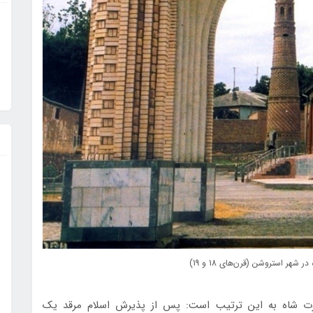
ر استروشن (قرن‌های 18 و 19)
‌ شاه به اين ترتيب است: پس از پذيرش اسلام مرقد يك