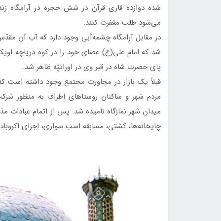
شده دوازده قاری قرآن در شش حجره در آرامگاه زند
می‌شود طلب مغفرت كنند.
در مقابل‌ آرامگاه چشمه‌آبی وجود دارد كه آب آن مقد
شد كه امام علی(ع) عصای خود را در كوه درياچه‌ اويك
پای حضرت شاه در قبر وی در اوراتپّه ظاهر شد.
قبلاً يك بازار در مجاورت مجتمع وجود داشته است كه
مردم شهر و ساكنان روستاهای اطراف به منظور شركت
ميدان شهر نمازگاه ناميده شد. پس از اتمام عبادات م
چايخانه‌ها، كشتی، مسابقه اسب سواری، اجرای اكروبات