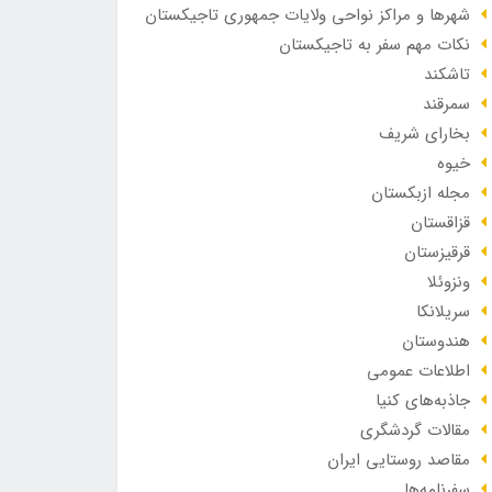
شهرها و مراکز نواحی ولایات جمهوری تاجیکستان
نکات مهم سفر به تاجیکستان
تاشکند
سمرقند
بخارای شریف
خیوه
مجله ازبکستان
قزاقستان
قرقیزستان
ونزوئلا
سریلانکا
هندوستان
اطلاعات عمومی
جاذبه‌های کنیا
مقالات گردشگری
مقاصد روستایی ایران
سفرنامه‌ها