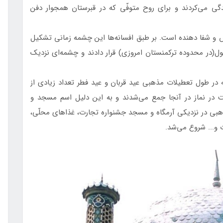
گی می‌كردند و برای روح متوفّی كه در قبرستان همجوار دفن
ّس و شفا دهنده است. بر طبق افسانه‌ها اين چشمه زمانی تشكيل
ول(در محدوده تركمنستان امروزی) قرار دادند و چشمه‌ای نزديك
 در طول تعطيلات مذهبی عيد‌ قربان و عيد فطر تعداد زيادی از
 در نماز در آنجا جمع می‌شدند و به اين دليل اسم مسجد و
ذهبی در نزديكی آرمگاه و مسجد جشنواره تجارت، غذاهای محلّی،
 و... شروع می‌شد.