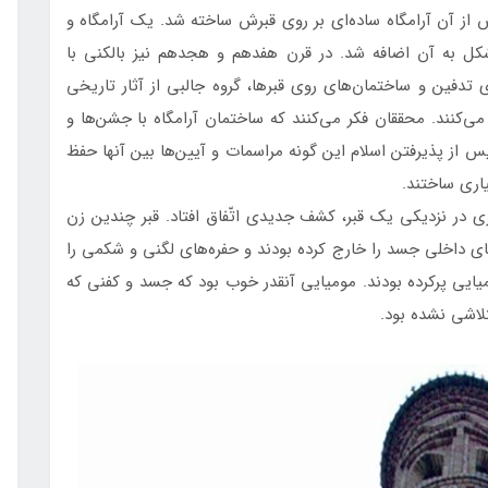
 آن آرامگاه ساده‌ای بر روی قبرش ساخته شد. يك آرامگاه و
كل به آن اضافه شد. در قرن هفدهم و هجدهم نيز بالكنی با
 تدفين و ساختمان‌های روی قبرها، گروه جالبی از آثار تاريخی
‌كنند. محققان فكر می‌كنند كه ساختمان آرامگاه با جشن‌ها و
س از پذيرفتن اسلام اين گونه مراسمات و آيين‌ها بين آنها حفظ
اری ساختند.
 عمليات خاك‌برداری در نزديكی يك قبر، كشف جديدی اتّفاق افتاد. قبر چندين زن
ی داخلی جسد را خارج كرده بودند و حفره‌های لگنی و شكمی را
يميايی پركرده بودند. موميايی آنقدر خوب بود كه جسد و كفنی كه
تلاشی نشده بود.