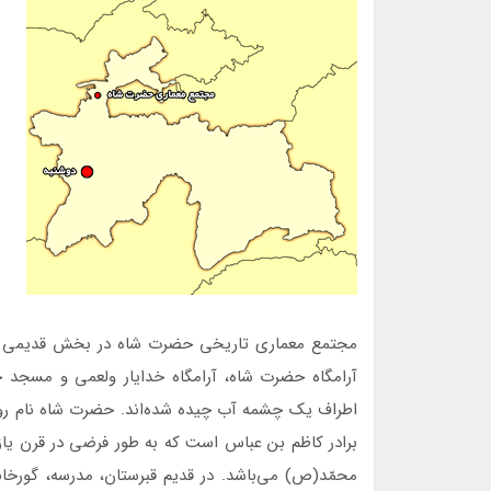
آرامگاه حضرت شاه، آرامگاه خدايار ‌ولعمی و مسجد ح
اطراف يك چشمه آب چيده شده‌اند. حضرت‌ شاه نام رو
برادر كاظم‌ بن‌ عباس است كه به طور فرضی در قرن يا
محمّد‌(ص) می‌باشد. در قديم قبرستان، مدرسه، گورخا