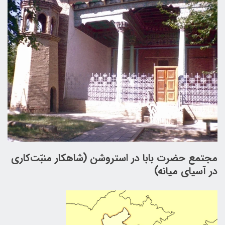
مجتمع حضرت بابا ‌در استروشن (شاهكار منبّت‌كاری
در آسياي ميانه)