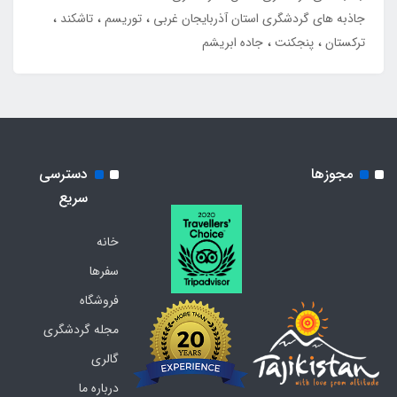
جاذبه های گردشگری استان آذربایجان غربی
توریسم
تاشکند
ترکستان
پنجکنت
جاده ابریشم
مجوزها
دسترسی
سریع
خانه
سفرها
فروشگاه
مجله گردشگری
گالری
درباره ما