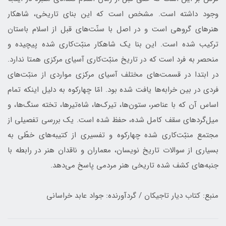
وجود داشته است. مشخص است كه اين بنای تاريخی، شاهكار
هنرهای گروهی است و در اصل با سنّت‌های قبل از اسلام باستان
تركيب شده است. اين بنا يك شاهكار منبّت‌كاری شده پيچيده و
منحصر به فرد است كه در تاريخ منبّت‌كاری آسياي مركزی همتا ندارد.
در ابتدا در قسمت‌های مختلف آسيای مركزی مواردی از منبّت‌های
فردی در بين خرابه‌ها يافت شده بود. امّا چهاركوه به دليل اينكه تمام
اساس آن كه با عناصر، ستون‌ها، تيرك‌ها، شاه‌تيرها، تخته سنگ‌ها، و
ميل‌گردهای سقف كامل شده، حفظ شده است. يك بررسی تفصيلی از
مجتمع منبّت‌كاری شده چهاركوه و تفسيری از كتيبه‌های خطّی به
بسياری از سوالات تاريخ‌ نويسان، معماران و ناقدان هنر در رابطه با
جنبه‌هاي كشف شده تاريخي هنر مردمی پاسخ می‌دهد.
منبع: کتاب دیار تاجیکان / گردآورنده: جواد عابد خراسانی