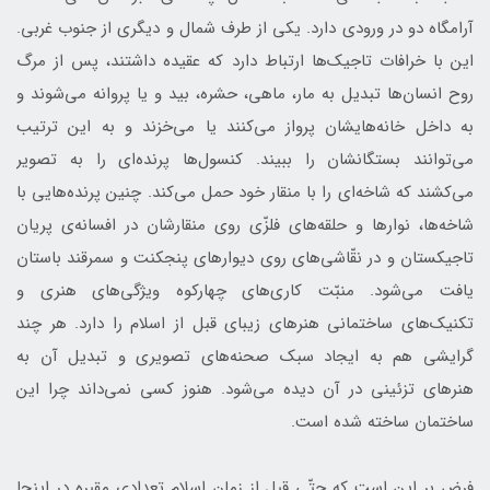
آرامگاه دو در ورودی دارد. يكی از طرف شمال و ديگری از جنوب غربی.
اين با خرافات تاجيك‌ها ارتباط دارد كه عقيده داشتند، پس از مرگ
روح انسان‌ها تبديل به مار، ماهی، حشره، بيد و يا پروانه می‌شوند و
به داخل خانه‌هايشان پرواز می‌كنند يا می‌خزند و به اين ترتيب
می‌توانند بستگانشان را ببيند. كنسول‌ها پرنده‌ای را به تصوير
می‌كشند كه شاخه‌ای را با منقار خود حمل می‌كند. چنين پرنده‌هايی با
شاخه‌ها، نوارها و حلقه‌های فلزّی روی منقارشان در افسانه‌ی پريان
تاجيكستان و در نقّاشی‌های روی ديوارهای پنجكنت و سمرقند باستان
يافت می‌شود. منبّت كاری‌های چهاركوه ويژگی‌های هنری و
تكنيك‌های ساختمانی هنرهای زيبای قبل از اسلام را دارد. هر چند
گرايشی هم به ايجاد سبك صحنه‌های تصويری و تبديل آن به
هنرهای تزئينی در آن ديده می‌شود. هنوز كسی نمي‌داند چرا اين
ساختمان ساخته شده است.
فرض بر اين است كه حتّی قبل از زمان اسلام تعدادی مقبره در اينجا