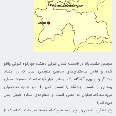
مجتمع حضرت‌بابا در قسمت شمال شرقی دهكده چهاركوه كنونی واقع
شده و شامل ساختمان‌های مذهبی متعدّدی است كه در امتداد
يكديگر و روبروی آرامگاه يك روحانی قرار گرفته است. جمعيّت محلّی
روحانی را هستی پادشاه يا هستی امير يا امير‌ حمزه صاحبقران
می‌نامند.(صاحبقران به معنی استاد و منظومه‌ی ستاره خوش يمن
می‌باشد.)
پژوهشگران قديمی‌تر چهاركوه هيچكدام دقيقا نمی‌دانند كداميك از