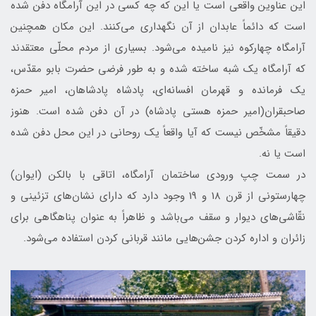
اين عناوين واقعی است يا اين‌ كه چه كسی در اين آرامگاه دفن شده
است كه دائماً عابدان از آن نگهداری می‌كنند. اين مكان همچنين
آرامگاه چهاركوه نيز ناميده می‌شود. بسياری از مردم محلّی معتقدند
كه آرامگاه يك شبه ساخته شده و به طور فرضی حضرت بابو مقدّس،
يك فرمانده و قهرمان افسانه‌ای، پادشاه پادشاهان، امير حمزه
صاحبقران(امير حمزه هستی پادشاه) در آن دفن شده است. هنوز
دقيقاً مشخّص نيست كه آيا واقعاً يك روحانی در اين محل دفن شده
است يا نه.
در سمت چپ ورودی ساختمان آرامگاه، اتاقی با بالكن (ايوان)
چهارستونی از قرن 18 و 19 وجود دارد كه داراي نشان‌های تزئينی و
نقّاشی‌های ديوار و سقف می‌باشد و ظاهراً به عنوان پناهگاهی برای
زائران و اداره كردن جشن‌هايی مانند قربانی كردن استفاده می‌شود.