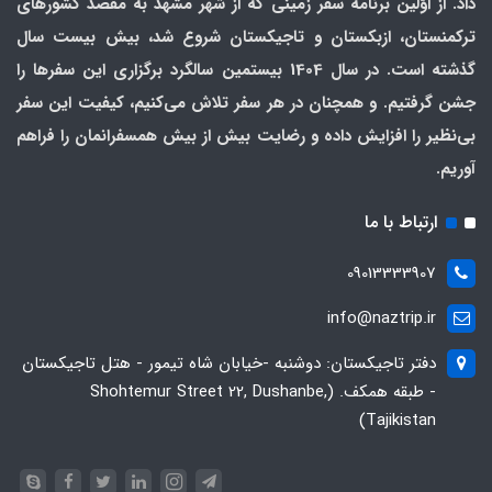
داد. از اوّلین برنامه سفر زمینی که از شهر مشهد به مقصد کشورهای
ترکمنستان، ازبکستان و تاجیکستان شروع شد، بیش بیست سال
گذشته است. در سال 1404 بیستمین سالگرد برگزاری این سفرها را
جشن گرفتیم. و همچنان در هر سفر تلاش می‌کنیم، کیفیت این سفر
بی‌نظیر را افزایش داده و رضایت بیش از بیش همسفرانمان را فراهم
آوریم.
ارتباط با ما
09013333907
info@naztrip.ir
دفتر تاجیکستان: دوشنبه -خیابان شاه تیمور - هتل تاجیکستان
- طبقه همکف. (Shohtemur Street 22, Dushanbe,
Tajikistan)