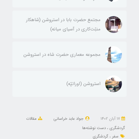
مجتمع حضرت بابا ‌در استروشن (شاهكار
منبّت‌كاری در آسياي ميانه)
مجموعه معماری حضرت شاه در استروشن
استروشن (اوراتپّه)
17 آبان 1402
جواد عابد خراسانی
مقالات
گردشگری
دست نوشته‌ها
سفر
گردشگری