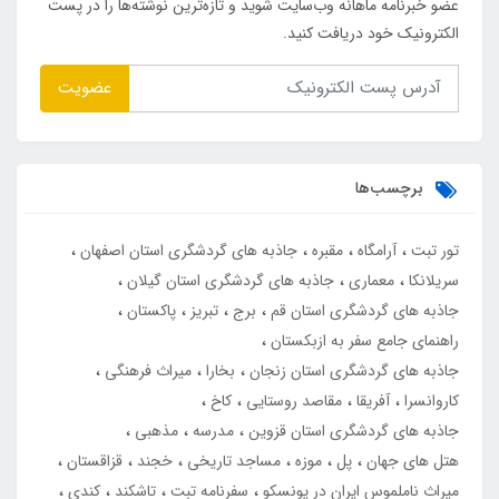
عضو خبرنامه ماهانه وب‌سایت شوید و تازه‌ترین نوشته‌ها را در پست
الکترونیک خود دریافت کنید.
عضویت
برچسب‌ها
تور تبت
آرامگاه
مقبره
جاذبه های گردشگری استان اصفهان
سریلانکا
معماری
جاذبه های گردشگری استان گیلان
جاذبه های گردشگری استان قم
برج
تبریز
پاکستان
راهنمای جامع سفر به ازبکستان
جاذبه های گردشگری استان زنجان
بخارا
میراث فرهنگی
کاروانسرا
آفریقا
مقاصد روستایی
کاخ
جاذبه های گردشگری استان قزوین
مدرسه
مذهبی
هتل های جهان
پل
موزه
مساجد تاریخی
خجند
قزاقستان
میراث ناملموس ایران در یونسکو
سفرنامه تبت
تاشکند
کندی