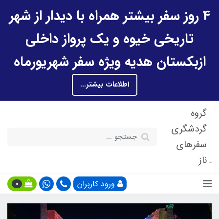
4 روز سفر بیشتر همراه با دیدار از شهر
تاریخی خیوه و یک پرواز داخلی
ازبکستان هدیه ویژه سفر شهریورماه
اطلاعات بیشتر...
گروه
گردشگری
سفرهای
ناز
ورود کاربران
0