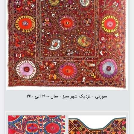
سوزنی - نزديك شهر سبز - سال 1900 الي 1910