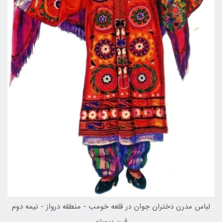
لباس مدرن دختران جوان در قلعه خومب - منطقه درواز - نيمه دوم
قرن بيستم