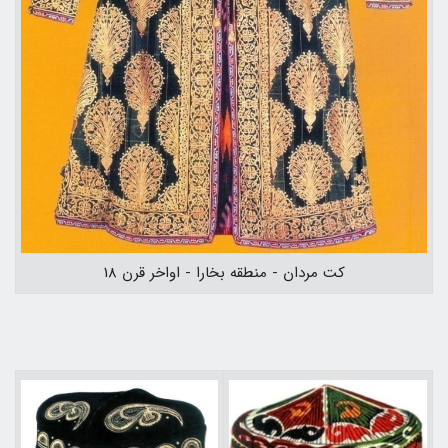
كت مردان - منطقه بخارا - اواخر قرن 18