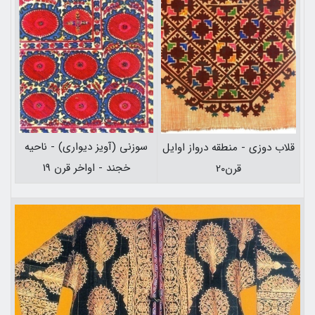
سوزنی (آويز ديواری) - ناحيه
قلاب دوزی - منطقه درواز اوايل
خجند - اواخر قرن 19
قرن‌20