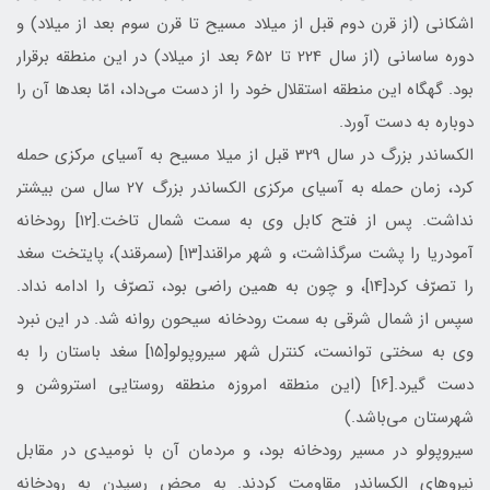
اشکانی (از قرن دوم قبل از میلاد مسیح تا قرن سوم بعد از میلاد) و
دوره ساسانی (از سال 224 تا 652 بعد از میلاد) در اين منطقه برقرار
بود. گهگاه این منطقه استقلال خود را از دست می‌داد، امّا بعدها آن را
دوباره به دست آورد.
الکساندر بزرگ در سال 329 قبل از ميلا مسيح به آسیای مرکزی حمله
کرد، زمان حمله به آسيای مركزی الكساندر بزرگ 27 سال سن بيشتر
نداشت. پس از فتح کابل وی به سمت شمال تاخت.[12] رودخانه
آمودریا را پشت سرگذاشت، و شهر مراقند[13] (سمرقند)، پایتخت سغد
را تصرّف کرد[14]، و چون به همین راضی بود، تصرّف را ادامه نداد.
سپس از شمال شرقی به سمت رودخانه سیحون روانه شد. در این نبرد
وی به سختی توانست، کنترل شهر سیروپولو[15] سغد باستان را به
دست گيرد.[16] (این منطقه امروزه منطقه روستایی استروشن و
شهرستان می‌باشد.)
سیروپولو در مسیر رودخانه بود، و مردمان آن با نومیدی در مقابل
نیروهای الکساندر مقاومت کردند. به محض رسیدن به رودخانه