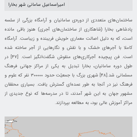
اميراسماعيل سامانی شهر بخارا
ساختمان‌های متعددی از دوره‌ی سامانيان و آرامگاه بزرگی از سلسه
پادشاهی بخارا (شاهكاری از ساختمان‌های آجری) هنوز باقی مانده
است، كه به دليل اصالت معماری خويش فريبنده و زيباست. آرامگاه
كاملا با آجرهای خشك و با نقش و نگارهايی از آجر ساخته شده
است. فن پيچيده آجركاری‌های منقوش شگفت‌انگيز است. [47] در
طول دوره سامانيان، بخارا تبديل به يكی از مراكز جهانی فرهنگ
مسلمانی شد.[48] شهری بزرگ با جمعيّت حدود 300000 نفر كه علوم و
فرهنگ نيز در آنجا به طور عمده‌ای گسترش يافت. بسياری محققان
مشهور جهان به اين شهر آمدند، تا در مدرسه‌ها كه نوع جديدی از
مراكز آموزش عالی بود، به مطالعه بپردازند.