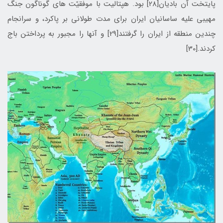
پایتخت آن بادیان[28] بود. هپتالیت با موفقیّت های گوناگون جنگ
مهیبی علیه ساسانیان ایران برای مدت طولانی بر پاکرد، و سرانجام
چندین منطقه از ایران را گرفتند[29] و آنها را مجبور به پرداختن باج
کردند.[30]