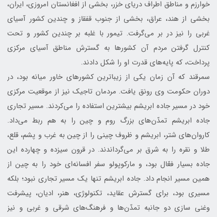
خوارزم و مناطق اطراف دريای خزر، بخشی از افغانستان امروزی، ايران،
بخشی از هند، عراق، بخشی از جنوب قفقاز و چندين كشور آسيای
غربي را نيز در بر می‌گرفت. تيمور با غلبه بر چندين كشور و تحت
كنترل گرفتن مردم آن كشورها به گسترش مناطق آسيای مركزی
پرداخت، كه پايه‌های قدرت او را شكل دادند.
سمرقند كه آن زمان يكی از زيباترين كشورهای خاور ميانه بود، در
دوران حكومت وی رونق يافت. مردمان تاجيك نيز از موقعيت مركزی
خود در مسير جاده ابريشم بيشترين استفاده را می‌كردند. مسير تجاری
جاده ابريشم تمدّن‌های بزرگ روم و چين را به هم ربط می‌داد.
كاروان‌های شتر، ابريشم و ظروف چينی را از چين به غرب و پشم، قلع،
طلا و نقره را به شرق بر می‌گرداندند. در قرون سيزده و چهارده اين
جاده بسيار فعّال بود، و ماركوپولو سفر افسانه‌ای خود را به چين از
همين مسير انجام داد. جاده ابريشم تنها يك مسير تجاری نبود؛ بلكه
مسيری بود، برای گسترش عقايد، تكنولوژی، هنر، اديان، پيشرفت
وغنی سازی دو جانبه تمدّن‌ها و فرهنگ‌های شرقی و غربی و نيز