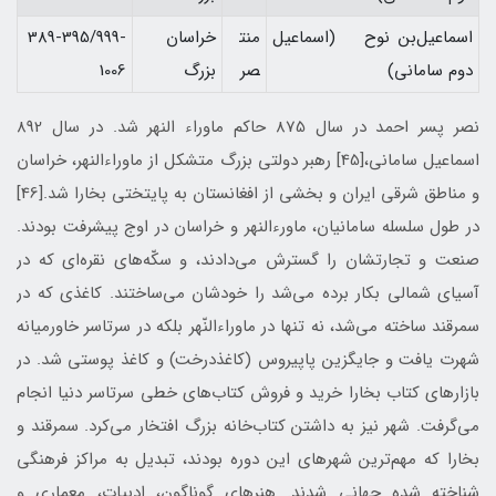
اسماعيل‌بن نوح (اسماعيل
منت
خراسان
389-395/999-
دوم ساماني)
صر
بزرگ
1006
نصر پسر احمد در سال 875 حاكم ماوراء النهر شد. در سال 892
اسماعيل سامانی،[45] رهبر دولتی بزرگ متشكل از ماوراءالنهر، خراسان
و مناطق شرقی ايران و بخشی از افغانستان به پايتختی بخارا شد.[46]
در طول سلسله سامانيان، ماورءالنهر و خراسان در اوج پيشرفت بودند.
صنعت و تجارتشان را گسترش می‌دادند، و سكّه‌های نقره‌ای كه در
آسيای شمالی بكار برده می‌شد را خودشان می‌ساختند. كاغذي كه در
سمرقند ساخته می‌شد، نه تنها در ماوراءالنّهر بلكه در سرتاسر خاورميانه
شهرت يافت و جايگزين پاپيروس (كاغذ‌درخت) و كاغذ پوستي شد. در
بازارهاي كتاب بخارا خريد و فروش كتاب‌های خطی سرتاسر دنيا انجام
می‌گرفت. شهر نيز به داشتن كتاب‌خانه بزرگ افتخار می‌كرد. سمرقند و
بخارا كه مهم‌ترين شهرهای اين دوره بودند، تبديل به مراكز فرهنگی
شناخته شده جهانی شدند. هنرهای گوناگون، ادبيات، معماری و