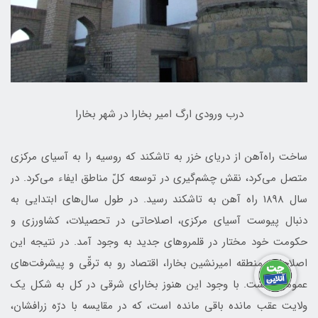
درب ورودی ارگ امير بخارا در شهر بخارا
ساخت راه‌آهن از دريای خزر به تاشكند كه روسيه را به آسياي مركزی
متصل می‌كرد، نقش چشم‌گيری در توسعه كلّ مناطق ايفاء می‌كرد. در
سال 1898 راه آهن به تاشكند رسيد. در طول سال‌های ابتدايی به
دنبال پيوست آسيای مركزی، اصلاحاتی در تحصيلات، كشاورزی و
حكومت خود مختار در قلمروهای جديد به وجود آمد. در نتيجه اين
اصلاحات، منطقه اميرنشين بخارا، اقتصاد رو به ترقّی و پيشرفت‌های
عمومی داشت. با وجود اين هنوز بخارای شرقی در كل به شكل يك
ولايت عقب مانده باقی مانده است، كه در مقايسه با درّه زرافشان،