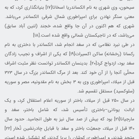
سیحون، وی شهری به نام الكساندريا اسخاتا[17] بنیانگذاری کرد، که به
معنی سنگر نهادن برای امپراطوری شمال شرقی الکساندر می‌باشد.
شهری که هم اکنون در آن جا واقع شده، خجند (لنین آباد سابق)
می‌باشد، که در تاجیکستان شمالی واقع شده است.[18]
در طی نبرد نظامی که در سغد انجام شد، الکساندر با دختري به نام
رکسانا (رخشانه) ساکن اکسیرات[19] که یکی از اشراف و نجیب زادگان
سغد بود، ازدواج کرد[20]. بدینسان الکساندر توانست نظر مثبت اشراف
محلّی آنجا را از آن خود کند. بعد از مرگ الکساندر بزرگ در سال 323
قبل از میلاد، امپراطوری وی به 3 بخش به نام مقدونیه، مصر و سوریه
(سلوکسید) مستقل تقسیم شد.
در سال 250 قبل از میلاد، باختر از سوریه اعلام استقلال کرد، و یک
ایالت یونانی–‌‌باختری تأسيس شد، که شامل باختر، سغد و
مارجیانا[21] بود که بیش از صد سال نیز به طول انجامید. حدود سال
140 قبل از میلاد، جمعيّت باختر و سغد با قبایل چادرنشین تُخار [22]
متحد شدند، و امپراطوری کوشان را برپا کردند، که تشکیل شده است،