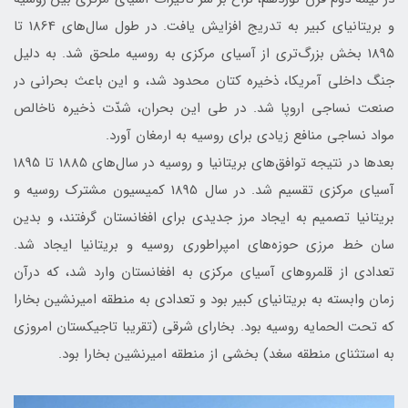
و بريتانيای كبير به تدريج افزايش يافت. در طول سال‌های 1864 تا
1895 بخش بزرگ‌تری از آسيای مركزی به روسيه ملحق شد. به دليل
جنگ داخلی آمريكا، ذخيره كتان محدود شد، و اين باعث بحرانی در
صنعت نساجی اروپا شد. در طی اين بحران، شدّت ذخيره ناخالص
مواد نساجی منافع زيادی برای روسيه به ارمغان آورد.
بعدها در نتيجه توافق‌های بريتانيا و روسيه در سال‌های 1885 تا 1895
آسيای مركزی تقسيم شد. در سال 1895 كميسيون مشترك روسيه و
بريتانيا تصميم به ايجاد مرز جديدی برای افغانستان گرفتند، و بدين
سان خط مرزی حوزه‌های امپراطوري روسيه و بريتانيا ايجاد شد.
تعدادی از قلمروهای آسيای مركزی به افغانستان وارد شد، كه در‌آن
زمان وابسته به بريتانيای كبير بود و تعدادی به منطقه اميرنشين بخارا
كه تحت الحمايه روسيه بود. بخارای شرقی (تقريبا تاجيكستان امروزی
به استثنای منطقه سغد) بخشی از منطقه اميرنشين بخارا بود.