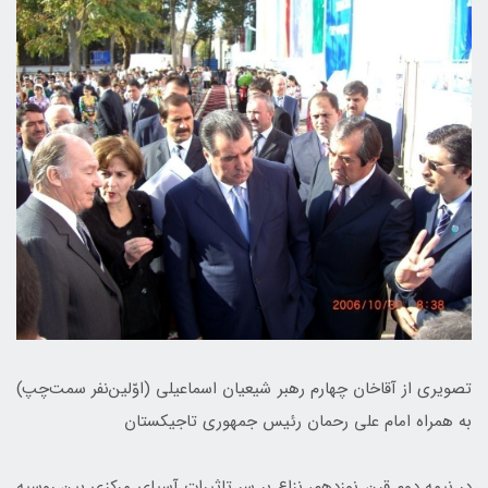
تصويري از آقاخان چهارم رهبر شيعيان اسماعيلي (اوّلين‌نفر سمت‌چپ)
به همراه امام علی رحمان رئيس جمهوری تاجيكستان
در نيمه دوم قرن نوزدهم، نزاع بر سر تاثيرات آسيای مركزی بين روسيه