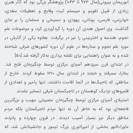
ابوريحان بيرونی(سال 973 تا 1043) پژوهشگر بزرگی بود كه آثار هنری
زيادی از قبيل تقويم و سيستم ثبت وقايع و تعطيلات سغدی،
خوارزمی، فارسی، يونانی، يهودی و مسيحی و مسلمان را بر جای
گذاشت. وی اصول هندی آن دوره را گردآوردی كرد، و موضوعات علم
نجوم، هندسه و اختر‌بينی را نيز در برگرفت. بعلاوه يكی از آثارش در
مورد علم نجوم و ستاره‌ها در علوم آن دوره كشورهای شرقی شناخته
شده و به عنوان راهنمايی برای نقشه برداری به‌كار گرفته شد.[50]
در ابتدای قرن سيزدهم آسيای مركزی توسط چنگيزخان فتح شد.
بخارا، سمرقند و خجند در ابتدای سال 1220 سقوط كردند. خارج از
مناطقی كه تاجيك‌ها در آنجا اقامت داشتند، تنها پامير و تعدادی از
قلمروهای نزديك كوهستان در تاجيكستان شرقی تسخير نشدند.
استيلای آسيای مركزی توسط چنگيزخان مصيبتی مهيب و بزرگترين
فاجعه‌ای بود كه به خاطر آن نه تنها مردم تاجيكستان بلكه مردم
مناطق ديگر نيز بسيار آسيب ديدند. در قرون چهارده و پانزده،
ماوراءالنهر بخشی از امپراتوری بزرگ تيمور و جانشينانش شد، كه