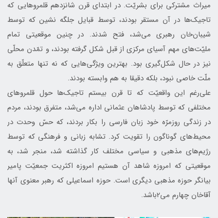
ميراث مشتركی برای بشريّت. در ابتدای قرن شانزدهم قلمروهايی كه
تاجيك‌ها در آن مستقر بودند، توسط قبايل جلگه نشين كه توسط
شيبان‌خان رهبری می‌شد، فتح شدند. در چنين موقعيتی تمام
مليّت‌های مهم آسيای مركزی از قبل شكل گرفته بودند، و تمّدن محلّی
نيز در حال شكل‌گيری بود. بهترين ويژگی‌هايی كه نه تنها متعلّق به
ملّت خاصی نبود، بلكه دقيقا به هم وابسته بودند.
علی‌رغم اين واقعيّت كه تا قرن بيستم تاجيك‌ها حول قلمروهای
مختلفی كه توسط پادشاهان عثمانی اداره می‌شد، متفرق بودند، مردم
در زندگی روزمرّه خود زبان فارسی را بكار بردند، كه حسّ وحدت در
محيط‌های گوناگون را تقويت كرد. تشابه زبانی و فرهنگی كه توسط
رژيم‌های مذهبی و سياسی مختلف كار گذاشته شد، منجر شد، به
موقعيتی كه امروزه شاهد آن هستيم امروزه اكثريت جمعيّت پامير
بيانگر حوزه مذهبی ديگری است. حوزه اسماعيلی كه رهبر معنوی آنها
آقاخان چهارم می2باشد.