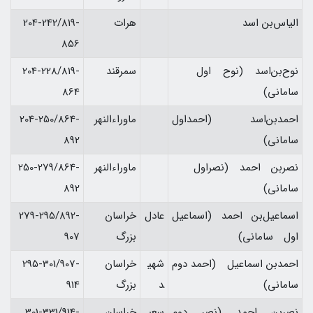
الياس‌بن اسد
هرات
204-242/819-
856
نوح‌بن‌اسد (نوح اول
سمرقند
204-228/819-
ساماني)
864
احمدبن‌اسد (احمداول‌
ماوراءالنهر
204-250/864-
ساماني)
892
نصربن احمد (نصراول
ماوراءالنهر
250-279/864-
ساماني)
892
اسماعيل‌بن احمد (اسماعيل
عادل
خراسان
279-295/892-
اول ساماني)
بزرگ
907
احمدبن اسماعيل (احمد دوم
شهي
خراسان
295-301/907-
ساماني)
د
بزرگ
914
نصربن احمد (نصر دوم
سعي
خراسان
301-331/914-