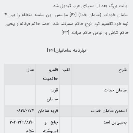
ايالت بزرگ بعد از استيلای عرب تبديل شد.
سامان خودات (سامان خدا) [42] مؤسس اين سلسه منطقه را بين 4
نوه خود تقسيم كرد. نوح حاكم سمرقند شد. احمد حاكم فرغانه و يحيی
حاكم شاش و الياس حاكم هرات. [43]
تبارنامه سامانيان[44]
شرح
لقب
قلمرو
سال
حاكميت
سامان خدات
قريه
سامان
اسدبن سامان خدات
قريه سامان
204-/819-
يحيي‌بن اسد
چاچ و
204-242/819-
اسروشنه
855