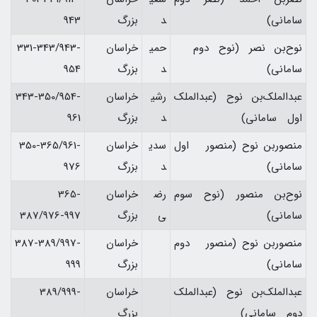
ساماني)
د
بزرگ
943
نوح‌بن نصر (نوح دوم
حمي
خراسان
331-343/943-
ساماني)
د
بزرگ
954
عبدالملك‌بن نوح (عبدالملك
رشي
خراسان
343-350/954-
اول ساماني)
د
بزرگ
961
منصوربن نوح (منصور اول
سدي
خراسان
350-365/961-
ساماني)
د
بزرگ
976
نوح‌بن منصور (نوح سوم
رض
خراسان
365-
ساماني)
ي
بزرگ
387/976-997
منصور‌بن نوح (منصور دوم
خراسان
387-389/997-
ساماني)
بزرگ
999
عبدالملك‌بن نوح (عبدالملك
خراسان
-389/999
دوم ساماني)
بزرگ