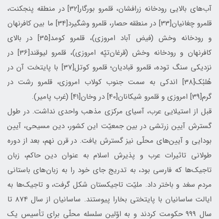
آب‌های بالايی رودخانه زرافشان،‌ قلمرو بورگار[32] در منطقه پنجكنت،
قلمرو چغانيان[33] در منطقه حصار، قلمرو وشگيرد[34] ما بين كافرنهان
و رودخانه وخش (فيض آباد امروزی)، قلمرو كومد[35] در بالای
كافرنهان و رودخانه وخش (قرغان‌تپّه امروزی)، قلمرو ليوقند[36] در
نزديكی سنگ‌ توده، قلمرو قباديان؛ قلمرو كوتل[37] با پايتخت آن در
هُلبُك[38] اندكی به سمت جنوب كولاب امروزی، قلمرو رشت در
گرم[39] امروزی و قلمرو شيكانان[40] در وخان[41] (غرب پامير).
قبل از استيلایی عرب، آسيای مركزی مذهب واحدی نداشت. در طول
گسترش آيين زرتشی در بين جمعيّت اين كشور، دين مسيحی، آيين
بودايی و آيين‌های محلّی نيز گسترش يافت. در قرن نهم، بعد از دوره
طولانی تاثيرات عرب و پذيرش اسلام به عنوان دين حاكم، زبان
تاجيك‌ها كه فارسی بود، به تدريج جای خود را به زبان‌های باستانی
مردم سغد و باختر داد. مليّت تاجيكستان شكل گرفت، و تاجيك‌ها به
ايالت ساسانيان با پايتختی بخارا پيوستند. ساسانيان از سال 874 تا
سال 999 حكومت كردند و به اوّلين سلسله محلّی برای تأسيس يك