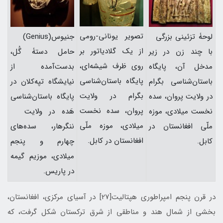
تصویر یونانی-رومی
لوحۀ تزئینی بزرگی
جنیوس(Genius)
از یک گلادیاتور بر
با چند زن در زیر
حامل دستۀ گُل،
روی ظرف شیشه‌ای،
مدخل آن، پایگاه
بدست‌آمده از
پایگاه باستان‌شناسی
باستان‌شناسی بگرام
نیایشگاه تپه‌کلان در
بگرام در ولایت
در ولایت پروان، سده
پایگاه باستان‌شناسی
پروان، سده نخست
نخست میلادی، موزه
هَده در ولایت
میلادی، موزه ملّی
ملّی افغانستان در
ننگرهار، سده‌های
افغانستان در کابل.
کابل.
چهارم و پنجم
میلادی، موزیم گیمه
در پاریس.
در قرن پنجم امپراطوری هپتالیت[27] در آسیای مرکزی، افغانستان،
بخشی از شمال هند و مناطقی از شرق ترکستان شکل گرفت، که