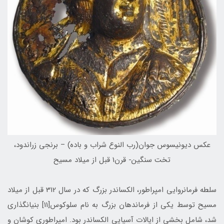
عكس ديونيسوس جوان(رب النوع شراب و باده) – برنجی زراندود،
تخت سنگين- قرن1 قبل از ميلاد مسيح
سلطه فرمانروایی امپراطور، الکساندر بزرگ که در سال 312 قبل از میلاد
مسیح توسط یکی از فرماندهان بزرگ به نام سلوكوس[11] بنیانگذاری
شد، شامل بخشی از ایالات آسیایی الکساندر بود. امپراطوری کوشان و