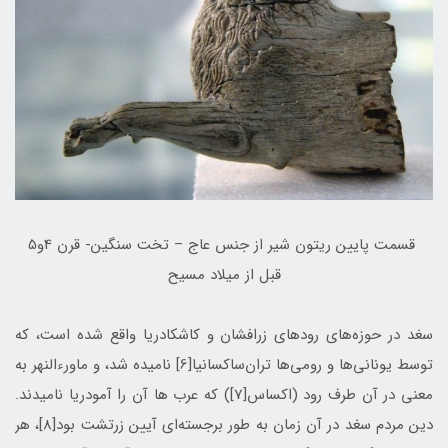
قسمت پايين ريتون شير از جنس عاج – تخت سنگين- قرن 4و5
قبل از ميلاد مسيح
سغد در حوزه‌های رودهای زرافشان و کاشکادریا واقع شده است، که
توسط یونانی‌ها و رومی‌ها تران‌ساكسانيا[6] نامیده شد، و ماورءالنهر به
معنی در آن طرف رود (اکساس[7]) که عرب ها آن را آمودریا نامیدند.
دین مردم سغد در آن زمان به طور برجسته‌ای آیین زرتشت بود[8]، هر