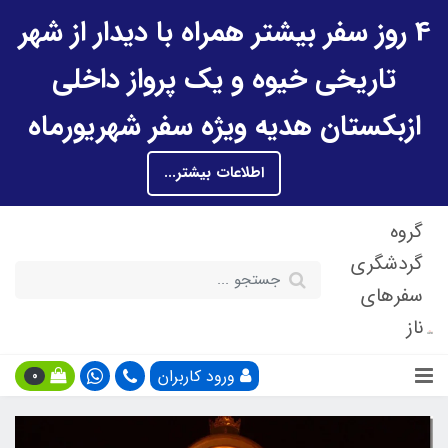
4 روز سفر بیشتر همراه با دیدار از شهر
تاریخی خیوه و یک پرواز داخلی
ازبکستان هدیه ویژه سفر شهریورماه
اطلاعات بیشتر...
گروه
گردشگری
سفرهای
ناز
ورود کاربران
0