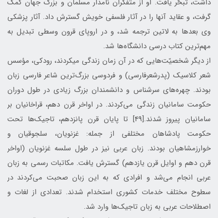
داشت، تبحّر يافت. او از متفكّران نامدار مسلمان و بزرگ جهان كمك
گرفت، و عقايد آنها را در آثار فلسفي خويش گسترش داد. آثار پزشكی
وی بعدها به لاتين ترجمه شد، و در اروپای قرون وسطی تبديل به
مهم‌ترين كتاب درسی دانشگاه‌ها شد.
از ديگر شخصيّت‌هايی كه در آن زمان زندگی میكردند، رودكی، مؤسس
شعر كلاسيك (پدرشعرفارسي) و فردوسی بزرگ‌ترين شاعر فارسی زبان
بودند. چهره‌های سرشناس و دانشمندان بزرگ زيادی در طول دوران
حكومت سامانيان زندگی می‌كردند. در اواخر قرن دهم، قراخانيان بر
سامانيان پيروز شدند.[49] تا پايان قرن پانزدهم، تاجيك‌ها تحت
حكومت پادشاهان مختلفی از جمله: غزنويان، سلجوقيان و
خوارزمشاهيان بودند. زبان عربی نيز در طول سلسه غزنويان (اواخر
قرن دهم و اوايل قرن يازدهم) گسترش يافت. مكاتبات رسمی به زبان
عربی انجام می‌شد و افرادی كه به اين زبان صحبت می‌كردند در
سطوح مختلف خدمات كشوری استخدام شدند. تعدادی از لغات و
اصطلاحات عربی به زبان تاجيك‌ها وارد شد.