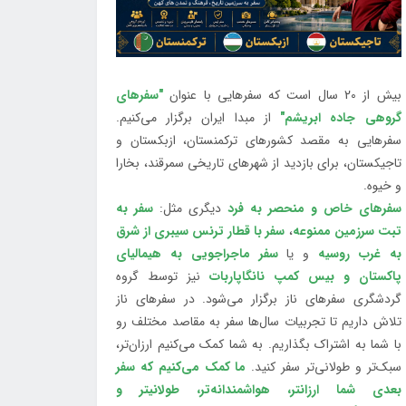
بیش از 20 سال است که سفرهایی با عنوان
"سفرهای
گروهی جاده ابریشم"
از مبدا ایران برگزار می‌کنیم.
سفرهایی به مقصد کشورهای ترکمنستان، ازبکستان و
تاجیکستان، برای بازدید از شهرهای تاریخی سمرقند، بخارا
و خیوه.
سفرهای خاص و منحصر به فرد
دیگری مثل:
سفر به
تبت سرزمین ممنوعه
،
سفر با قطار ترنس سیبری از شرق
به غرب روسیه
و یا
سفر ماجراجویی به هیمالیای
پاکستان و بیس کمپ نانگاپاربات
نیز توسط گروه
گردشگری سفرهای ناز برگزار می‌شود. در سفرهای ناز
تلاش داریم تا تجربیات سال‌ها سفر به مقاصد مختلف رو
با شما به اشتراک بگذاریم. به شما کمک می‌کنیم ارزان‌تر،
سبک‌تر و طولانی‌تر سفر کنید.
ما کمک می‌کنیم که سفر
بعدی شما ارزانتر، هواشمندانه‌تر، طولانی‎تر و