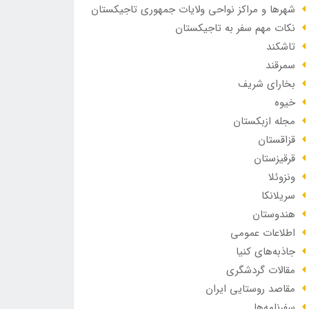
شهرها و مراکز نواحی ولایات جمهوری تاجیکستان
نکات مهم سفر به تاجیکستان
تاشکند
سمرقند
بخارای شریف
خیوه
مجله ازبکستان
قزاقستان
قرقیزستان
ونزوئلا
سریلانکا
هندوستان
اطلاعات عمومی
جاذبه‌های کنیا
مقالات گردشگری
مقاصد روستایی ایران
سفرنامه‌ها