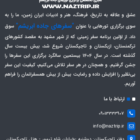
عشق و علاقه به تاریخ، فرهنگ، هنر و ادبیات ایران زمین، ما را به
"سفرهای جاده ابریشم"
سوی برگزاری تورهایی با عنوان
سوق
داد. از اوّلین برنامه سفر زمینی که از شهر مشهد به مقصد کشورهای
ترکمنستان، ازبکستان و تاجیکستان شروع شد، بیش بیست سال
گذشته است. در سال 1404 بیستمین سالگرد برگزاری این سفرها را
جشن گرفتیم. و همچنان در هر سفر تلاش می‌کنیم، کیفیت این سفر
بی‌نظیر را افزایش داده و رضایت بیش از بیش همسفرانمان را فراهم
آوریم.
ارتباط با ما
09013333907
info@naztrip.ir
دفتر تاجیکستان: دوشنبه -خیابان شاه تیمور - هتل تاجیکستان