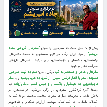
بیش از 20 سال است که سفرهایی با عنوان
"سفرهای گروهی جاده
ابریشم"
از مبدا ایران برگزار می‌کنیم. سفرهایی به مقصد کشورهای
ترکمنستان، ازبکستان و تاجیکستان، برای بازدید از شهرهای تاریخی
سمرقند، بخارا و خیوه.
سفرهای خاص و منحصر به فرد
دیگری مثل:
سفر به تبت سرزمین
ممنوعه
،
سفر با قطار ترنس سیبری از شرق به غرب روسیه
و یا
سفر
ماجراجویی به هیمالیای پاکستان و بیس کمپ نانگاپاربات
نیز
توسط گروه گردشگری سفرهای ناز برگزار می‌شود. در سفرهای ناز
تلاش داریم تا تجربیات سال‌ها سفر به مقاصد مختلف رو با شما به
اشتراک بگذاریم. به شما کمک می‌کنیم ارزان‌تر، سبک‌تر و طولانی‌تر