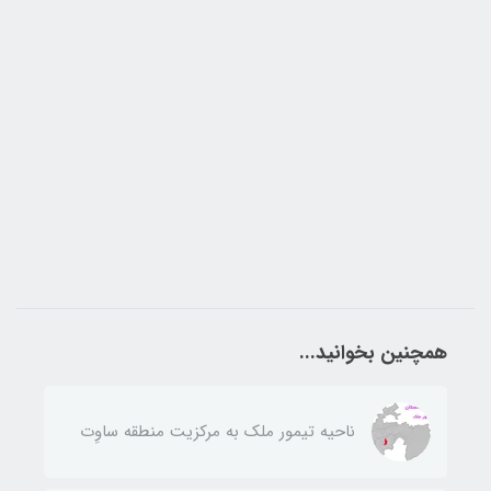
همچنین بخوانید...
ناحيه تيمور ملك به مركزيت منطقه ساوِت