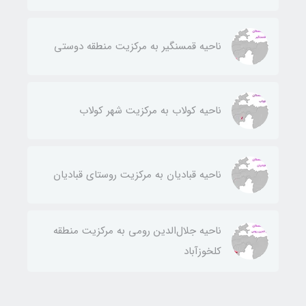
ناحيه قمسنگير به مركزيت منطقه دوستی
ناحيه كولاب به مركزيت شهر كولاب
ناحيه قباديان به مركزيت روستای قباديان
ناحيه جلال‌الدين رومی به مركزيت منطقه
كلخوزآباد