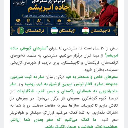
بیش از 20 سال است که سفرهایی با عنوان
"سفرهای گروهی جاده
ابریشم"
از مبدا ایران برگزار می‌کنیم. سفرهایی به مقصد کشورهای
ترکمنستان، ازبکستان و تاجیکستان، برای بازدید از شهرهای تاریخی
سمرقند، بخارا و خیوه.
سفرهای خاص و منحصر به فرد
دیگری مثل:
سفر به تبت سرزمین
ممنوعه
،
سفر با قطار ترنس سیبری از شرق به غرب روسیه
و یا
سفر
ماجراجویی به هیمالیای پاکستان و بیس کمپ نانگاپاربات
نیز
توسط گروه گردشگری سفرهای ناز برگزار می‌شود. در سفرهای ناز
تلاش داریم تا تجربیات سال‌ها سفر به مقاصد مختلف رو با شما به
اشتراک بگذاریم. به شما کمک می‌کنیم ارزان‌تر، سبک‌تر و طولانی‌تر
سفر کنید.
ما کمک می‌کنیم که سفر بعدی شما ارزانتر،
هواشمندانه‌تر، طولانی‎تر و هیجان‌انگیزتر باشد.