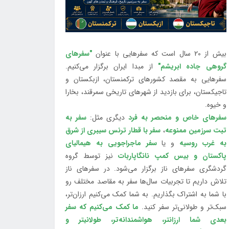
بیش از 20 سال است که سفرهایی با عنوان
"سفرهای
گروهی جاده ابریشم"
از مبدا ایران برگزار می‌کنیم.
سفرهایی به مقصد کشورهای ترکمنستان، ازبکستان و
تاجیکستان، برای بازدید از شهرهای تاریخی سمرقند، بخارا
و خیوه.
سفرهای خاص و منحصر به فرد
دیگری مثل:
سفر به
تبت سرزمین ممنوعه
،
سفر با قطار ترنس سیبری از شرق
به غرب روسیه
و یا
سفر ماجراجویی به هیمالیای
پاکستان و بیس کمپ نانگاپاربات
نیز توسط گروه
گردشگری سفرهای ناز برگزار می‌شود. در سفرهای ناز
تلاش داریم تا تجربیات سال‌ها سفر به مقاصد مختلف رو
با شما به اشتراک بگذاریم. به شما کمک می‌کنیم ارزان‌تر،
سبک‌تر و طولانی‌تر سفر کنید.
ما کمک می‌کنیم که سفر
بعدی شما ارزانتر، هواشمندانه‌تر، طولانی‎تر و