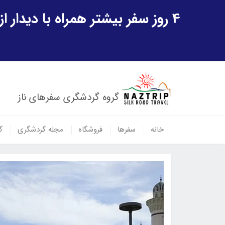
4 روز سفر بیشتر همراه با دیدار از شهر تاریخی خیوه و یک پرواز داخلی ازبکستان هدیه ویژه سفر شهریورماه
گروه گردشگری سفرهای ناز
خانه
سفرها
فروشگاه
مجله گردشگری
گ