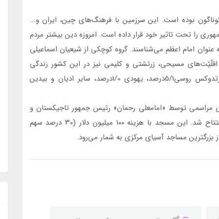
ناگون بوده است. این سرزمین با فرهنگ‌های چین، ایران و...
هوری را تحت تاثیر خود قرار داده است. امروزه دین بیشتر مردم
ه عنوان امام اعظم می‌شناسند. گروه کوچکی از شیعیان اسماعیلی
 اقلّیّت‌های مسیحی، زرتشتی و کلیمی نيز در این کشور زندگی
می‌كنند. مسلمان 80درصد، مسلمان شيعه 5درصد، ارتدوكس روسی5/1درصد، يهودی 1/0درصد، ساير اديان و بیدين
ی مراسمی توسط «امامعلی رحمان» رئیس جمهور تاجیکستان و
«شیخ تمیم بن حمد بن خلیفه آل ثانی» امیر قطر افتتاح شد. این مسجد با هزینه ۱۰۰ میلیون دلار (۳۰ درصد سهم