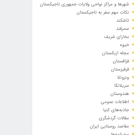
شهرها و مراکز نواحی ولایات جمهوری تاجیکستان
نکات مهم سفر به تاجیکستان
تاشکند
سمرقند
بخارای شریف
خیوه
مجله ازبکستان
قزاقستان
قرقیزستان
ونزوئلا
سریلانکا
هندوستان
اطلاعات عمومی
جاذبه‌های کنیا
مقالات گردشگری
مقاصد روستایی ایران
سفرنامه‌ها