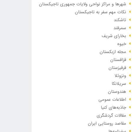
شهرها و مراکز نواحی ولایات جمهوری تاجیکستان
نکات مهم سفر به تاجیکستان
تاشکند
سمرقند
بخارای شریف
خیوه
مجله ازبکستان
قزاقستان
قرقیزستان
ونزوئلا
سریلانکا
هندوستان
اطلاعات عمومی
جاذبه‌های کنیا
مقالات گردشگری
مقاصد روستایی ایران
سفرنامه‌ها