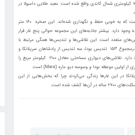
مجموعه در ۱۴۸ کیلومتری شرق کلمبو (Colombo) و ۷۲ کیلومتری شمال کاندی واقع شده است. معبد طلایی دامبولا در
دامبولا بزرگ‌ترین مجموعه‌ معابد غاری در سریلانکا است که به‌ خوبی حفظ و نگهداری شده‌اند. این صخره ۱۶۰ متر
حی اطراف، بیش از ۸۰ غار ثبت شده وجود دارد. بیشتر جاذبه‌های این مجموعه حوالی پنج غار قرار
یس‌های متعدد است. این نقاشی‌ها و تندیس‌ها همگی مرتبط با
گاتاما بودا (Gautama Buddha) و زندگی او هستند. درمجموع ۱۵۳ تندیس بودا، سه تندیس از پادشاهان سریلانکا و
چهار تندیس از الهه‌ها و خدایان در این مجموعه وجود دارد. نقاشی‌های دیواری مساحتی معادل ۲۱۰۰ کیلومتر مربع را
ولین موعظه‌ بودا و وسوسه‌ دیو ماره (Mara) است.
انکا در این غارها زندگی می‌کردند چرا که بخش‌هایی از این
ا کشف شده است.