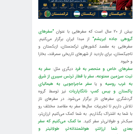
بیش از 20 سال است که سفرهایی با عنوان
"سفرهای
گروهی جاده ابریشم"
از مبدا ایران برگزار می‌کنیم.
سفرهایی به مقصد کشورهای ترکمنستان، ازبکستان و
تاجیکستان، برای بازدید از شهرهای تاریخی سمرقند، بخارا
و خیوه.
سفرهای خاص و منحصر به فرد
دیگری مثل:
سفر به
تبت سرزمین ممنوعه
،
سفر با قطار ترنس سیبری از شرق
به غرب روسیه
و یا
سفر ماجراجویی به هیمالیای
پاکستان و بیس کمپ نانگاپاربات
نیز توسط گروه
گردشگری سفرهای ناز برگزار می‌شود. در سفرهای ناز
تلاش داریم تا تجربیات سال‌ها سفر به مقاصد مختلف رو
با شما به اشتراک بگذاریم. به شما کمک می‌کنیم ارزان‌تر،
سبک‌تر و طولانی‌تر سفر کنید.
ما کمک می‌کنیم که سفر
بعدی شما ارزانتر، هواشمندانه‌تر، طولانی‎تر و