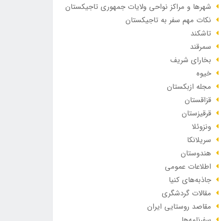
شهرها و مراکز نواحی ولایات جمهوری تاجیکستان
نکات مهم سفر به تاجیکستان
تاشکند
سمرقند
بخارای شریف
خیوه
مجله ازبکستان
قزاقستان
قرقیزستان
ونزوئلا
سریلانکا
هندوستان
اطلاعات عمومی
جاذبه‌های کنیا
مقالات گردشگری
مقاصد روستایی ایران
سفرنامه‌ها