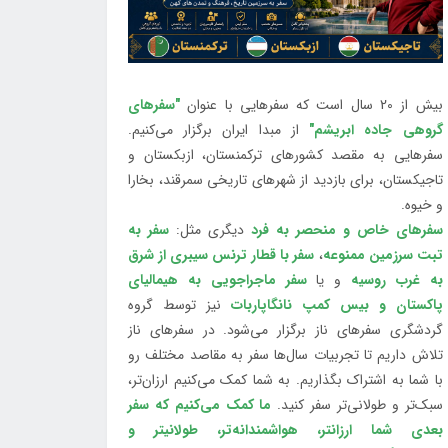
بیش از 20 سال است که سفرهایی با عنوان
"سفرهای
گروهی جاده ابریشم"
از مبدا ایران برگزار می‌کنیم.
سفرهایی به مقصد کشورهای ترکمنستان، ازبکستان و
تاجیکستان، برای بازدید از شهرهای تاریخی سمرقند، بخارا
و خیوه.
سفرهای خاص و منحصر به فرد
دیگری مثل:
سفر به
تبت سرزمین ممنوعه
،
سفر با قطار ترنس سیبری از شرق
به غرب روسیه
و یا
سفر ماجراجویی به هیمالیای
پاکستان و بیس کمپ نانگاپاربات
نیز توسط گروه
گردشگری سفرهای ناز برگزار می‌شود. در سفرهای ناز
تلاش داریم تا تجربیات سال‌ها سفر به مقاصد مختلف رو
با شما به اشتراک بگذاریم. به شما کمک می‌کنیم ارزان‌تر،
سبک‌تر و طولانی‌تر سفر کنید.
ما کمک می‌کنیم که سفر
بعدی شما ارزانتر، هواشمندانه‌تر، طولانی‎تر و