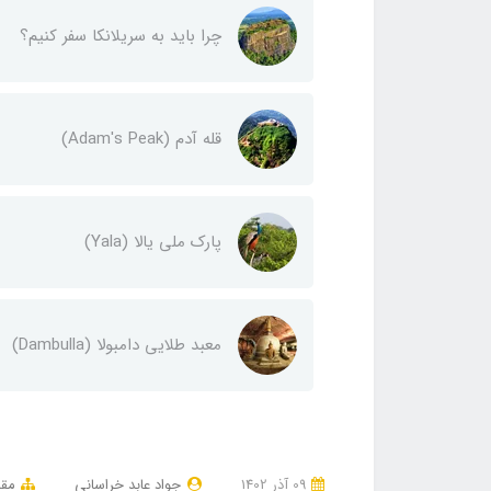
چرا باید به سریلانکا سفر کنیم؟
قله‌ آدم (Adam's Peak)
پارک ملی یالا (Yala)
معبد طلایی دامبولا (Dambulla)
09 آذر 1402
جواد عابد خراسانی
مقا