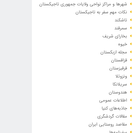
شهرها و مراکز نواحی ولایات جمهوری تاجیکستان
نکات مهم سفر به تاجیکستان
تاشکند
سمرقند
بخارای شریف
خیوه
مجله ازبکستان
قزاقستان
قرقیزستان
ونزوئلا
سریلانکا
هندوستان
اطلاعات عمومی
جاذبه‌های کنیا
مقالات گردشگری
مقاصد روستایی ایران
سفرنامه‌ها