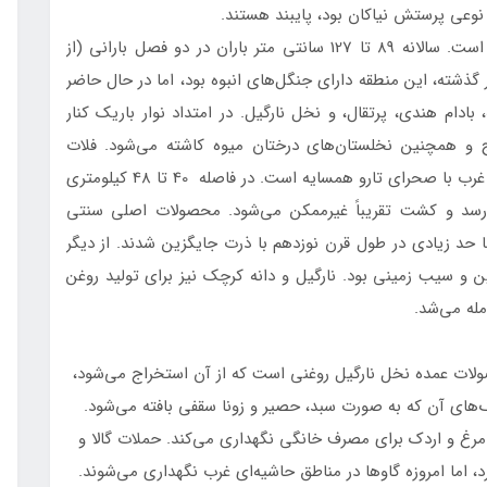
 نوعی پرستش نیاکان بود، پایبند هستند.
حاصل خیزترین منطقه در میجیکیندا خط الراس کایا است. سالانه 89 تا 127 سانتی متر باران در دو فصل بارانی (از
 گذشته، این منطقه دارای جنگل‌های انبوه بود، اما در حال حاضر
بادام هندی، پرتقال، و نخل نارگیل. در امتداد نوار باریک کنار
 و همچنین نخلستان‌های درختان میوه کاشته می‌شود. فلات
داخلی منطقه‌ای خشک‌تر و کمتر حاصلخیز است که از غرب با صحرای تارو همسایه است. در فاصله 40 تا 48 کیلومتری
نه به زیر 64 سانتی متر می‌رسد و کشت تقریباً غیرممکن می‌شود. محصولات اصلی سنتی
ا حد زیادی در طول قرن نوزدهم با ذرت جایگزین شدند. از دیگر
ن و سیب زمینی بود. نارگیل و دانه کرچک نیز برای تولید روغن
له می‌شد.
ات عمده نخل نارگیل روغنی است که از آن استخراج می‌شود،
‌های آن که به صورت سبد، حصیر و زونا سقفی بافته می‌شود.
مرغ و اردک برای مصرف خانگی نگهداری می‌کند. حملات گالا و
د، اما امروزه گاوها در مناطق حاشیه‌ای غرب نگهداری می‌شوند.