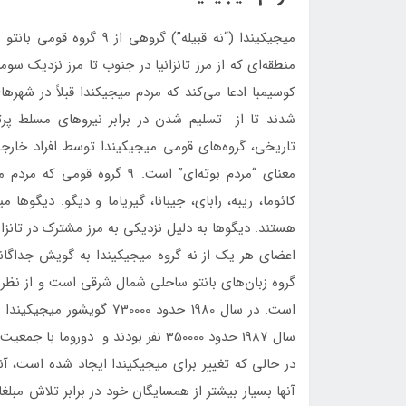
میجیکیندا (“نه قبیله”) گر
منطقه‌ای که از مرز تانزانیا در جنوب تا مرز نزدیک س
کوسیمبا ادعا می‌کند که مردم میجیکندا قبلاً در شهره
شدند تا از تسلیم شدن در برابر نیروهای مسلط پرتغ
معنای “مردم بوته‌ای” است. 9 
کائوما، ریبه، رابای، جیبانا، گیریاما و دیگو. دیگو
هستند. دیگوها به دلیل نزدیکی به مرز مشترک در تانزان
اعضای هر یک از نه گروه میجیکیندا به گویش جداگانه
گروه زبان‌های بانتو ساحلی شمال شرقی است و از نظر زب
است. در سال 1980 حدود 0000
سال 1987 حدود 350000 نفر بودند و دوروما با جمعیت تقریباً 190000 در سال 1986.
در حالی که تغییر برای میجیکیندا ایجاد شده است، آنه
آنها بسیار بیشتر از همسایگان خود در برابر تلاش مب