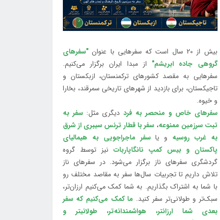
بیش از 20 سال است که سفرهایی با عنوان
"سفرهای
گروهی جاده ابریشم"
از مبدا ایران برگزار می‌کنیم.
سفرهایی به مقصد کشورهای ترکمنستان، ازبکستان و
تاجیکستان، برای بازدید از شهرهای تاریخی سمرقند، بخارا
و خیوه.
سفرهای خاص و منحصر به فرد
دیگری مثل:
سفر به
تبت سرزمین ممنوعه
،
سفر با قطار ترنس سیبری از شرق
به غرب روسیه
و یا
سفر ماجراجویی به هیمالیای
پاکستان و بیس کمپ نانگاپاربات
نیز توسط گروه
گردشگری سفرهای ناز برگزار می‌شود. در سفرهای ناز
تلاش داریم تا تجربیات سال‌ها سفر به مقاصد مختلف رو
با شما به اشتراک بگذاریم. به شما کمک می‌کنیم ارزان‌تر،
سبک‌تر و طولانی‌تر سفر کنید.
ما کمک می‌کنیم که سفر
بعدی شما ارزانتر، هواشمندانه‌تر، طولانی‎تر و