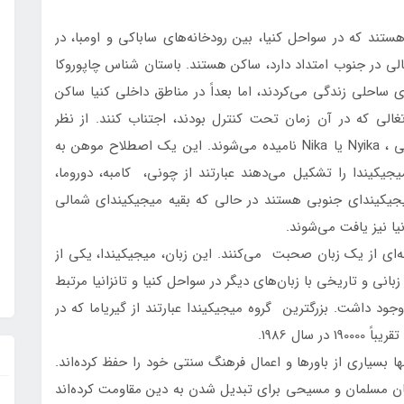
وهی از 9 گروه قومی بانتو هستند که در سواحل کنیا، بین رودخانه‌های ساباکی و اومبا، در
ومالی در جنوب امتداد دارد، ساکن هستند. باستان شناس چاپوروکا
ای ساحلی زندگی می‌کردند، اما بعداً در مناطق داخلی کنیا ساکن
الی که در آن زمان تحت کنترل بودند، اجتناب کنند. از نظر
تاریخی، گروه‌های قومی میجیکیندا توسط افراد خارجی ، Nyika یا Nika نامیده می‌شوند. این یک اصطلاح موهن به
گروه قومی که مردم میجیکیندا را تشکیل می‌دهند عبارتند از چونی، کامبه، دوروما،
ها میجیکیندای جنوبی هستند در حالی که بقیه میجیکیندای شمالی
یا نیز یافت می‌شوند.
‌ای از یک زبان صحبت می‌کنند. این زبان، میجیکیندا، یکی از
انی و تاریخی با زبان‌های دیگر در سواحل کنیا و تانزانیا مرتبط
73 گویشور میجیکیندا وجود داشت. بزرگترین گروه میجیکیندا عبارتند از گیریاما که در
ا بسیاری از باورها و اعمال فرهنگ سنتی خود را حفظ کرده‌اند.
لغان مسلمان و مسیحی برای تبدیل شدن به دین مقاومت کرده‌اند