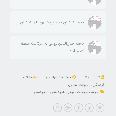
ناحيه قباديان به مركزيت روستای قباديان
ناحيه جلال‌الدين رومی به مركزيت منطقه
كلخوزآباد
21 آذر 1402
جواد عابد خراسانی
مقالات
گردشگری
سوالات متداول
خجند
پنجکنت
ویزای تاجیکستان
تاجیکستان