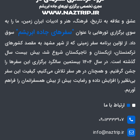
عشق و علاقه به تاریخ، فرهنگ، هنر و ادبیات ایران زمین، ما را به
"سفرهای جاده ابریشم"
سوی برگزاری تورهایی با عنوان
سوق
داد. از اوّلین برنامه سفر زمینی که از شهر مشهد به مقصد کشورهای
ترکمنستان، ازبکستان و تاجیکستان شروع شد، بیش بیست سال
گذشته است. در سال 1404 بیستمین سالگرد برگزاری این سفرها را
جشن گرفتیم. و همچنان در هر سفر تلاش می‌کنیم، کیفیت این سفر
بی‌نظیر را افزایش داده و رضایت بیش از بیش همسفرانمان را فراهم
آوریم.
ارتباط با ما
09013333907
info@naztrip.ir