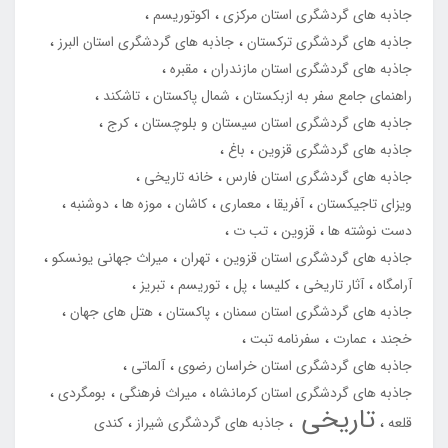
جاذبه های گردشگری استان مرکزی
اکوتوریسم
جاذبه های گردشگری ترکستان
جاذبه های گردشگری استان البرز
جاذبه های گردشگری استان مازندران
مقبره
راهنمای جامع سفر به ازبکستان
شمال پاکستان
تاشکند
جاذبه های گردشگری استان سیستان و بلوچستان
کرج
جاذبه های گردشگری قزوین
باغ
جاذبه های گردشگری استان فارس
خانه تاریخی
ویزای تاجیکستان
آفریقا
معماری
کاشان
موزه ها
دوشنبه
دست نوشته ها
قزوین
تب ت
جاذبه های گردشگری استان قزوین
تهران
میراث جهانی یونسکو
آرامگاه
آثار تاریخی
کلیسا
پل
توریسم
تبریز
جاذبه های گردشگری استان سمنان
پاکستان
هتل های جهان
خجند
عمارت
سفرنامه تبت
جاذبه های گردشگری استان خراسان رضوی
آلماتی
جاذبه های گردشگری استان کرمانشاه
میراث فرهنگی
بومگردی
تاریخی
قلعه
جاذبه های گردشگری شیراز
کندی