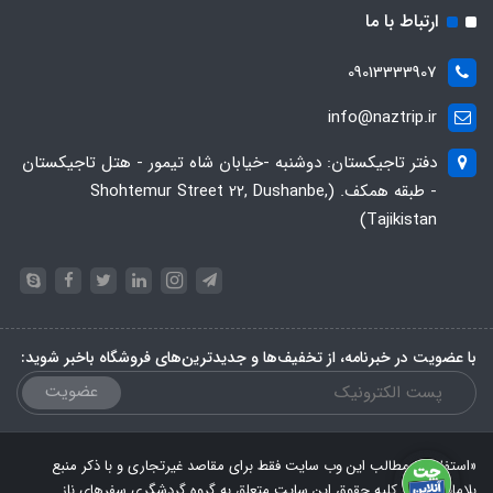
ارتباط با ما
09013333907
info@naztrip.ir
دفتر تاجیکستان: دوشنبه -خیابان شاه تیمور - هتل تاجیکستان
- طبقه همکف. (Shohtemur Street 22, Dushanbe,
Tajikistan)
با عضویت در خبرنامه، از تخفیف‌ها و جدیدترین‌های فروشگاه باخبر شوید:
عضویت
«استفاده از مطالب این وب سایت فقط برای مقاصد غیرتجاری و با ذکر منبع
بلامانع است. کلیه حقوق این سایت متعلق به گروه گردشگری سفرهای ناز