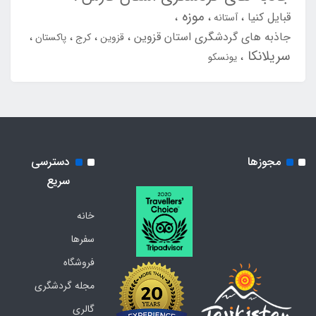
موزه
قبایل کنیا
آستانه
جاذبه های گردشگری استان قزوین
قزوین
کرج
پاکستان
سریلانکا
یونسکو
مجوزها
دسترسی
سریع
خانه
سفرها
فروشگاه
مجله گردشگری
گالری