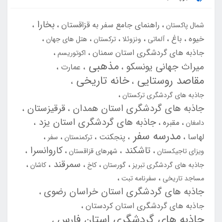
بخارا
راهنمای جامع سفر به قزاقستان
شمال پاکستان
خیوه
باغ
آلماتی
ونزوئلا
ترکستان
هتل های جهان
جاذبه های گردشگری استان سمنان
اکوتوریسم
مذهبی
میراث جهانی یونسکو
عمارت
مقاصد روستایی
خانه تاریخی
جاذبه های گردشگری ترکستان
جاذبه های گردشگری استان همدان
قرقیزستان
جاذبه های گردشگری استان یزد
مقبره
دامغان
مدرسه سفر
لهاسا
پنجکنت
ترکمنستان
سفر
تاشکند
کاروانسرا
ویزای تاجیکستان
شهرهای قزاقستان
سمرقند
جاذبه های گردشگری تبریز
گورستان
کاخ
کاشان
مساجد تاریخی
سفرنامه تبت
جاذبه های گردشگری استان خراسان رضوی
جاذبه های گردشگری استان کردستان
جاذبه های گردشگری استان فارس