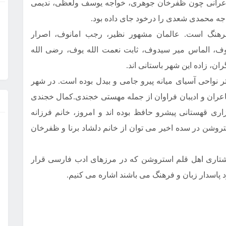
شاعرانی چون ظفرخان جوهری، خواجه یوسف ولعظی، ندیمی
اجه محمدی شعدی را درخود جای داده بود.
هنگ است. عالمان مشهور نظیر، رجب امانوف، اصرار
انوف، الماس میر سیدوف، ثابت نعمت الله یوف، رضی الله
ان، زاده این شهر باستانی اند.
ر نواحی آسیای میانه پیرو جامی و بیدل بوده است. در شهر
اعران و ادیبان فراوان از جمله مهستی خجندی.کمال خجندی
اری قهستانی پیشرو حافظ بوده اند و امروز، خانم فرزانه
وشن در سده اخیر می توان از خانم دلشاد برنا و ظفرخان
شتاری اهل قلم استروشن که در مرزهای ادب فارسی قرار
ود پاسدار زبان و فرهنگ می باشند اشاره می کنیم.