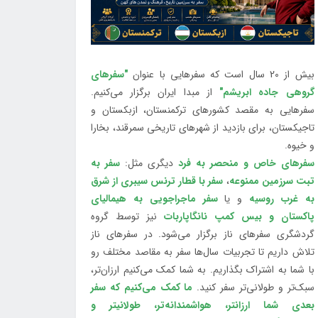
بیش از 20 سال است که سفرهایی با عنوان
"سفرهای
گروهی جاده ابریشم"
از مبدا ایران برگزار می‌کنیم.
سفرهایی به مقصد کشورهای ترکمنستان، ازبکستان و
تاجیکستان، برای بازدید از شهرهای تاریخی سمرقند، بخارا
و خیوه.
سفرهای خاص و منحصر به فرد
دیگری مثل:
سفر به
تبت سرزمین ممنوعه
،
سفر با قطار ترنس سیبری از شرق
به غرب روسیه
و یا
سفر ماجراجویی به هیمالیای
پاکستان و بیس کمپ نانگاپاربات
نیز توسط گروه
گردشگری سفرهای ناز برگزار می‌شود. در سفرهای ناز
تلاش داریم تا تجربیات سال‌ها سفر به مقاصد مختلف رو
با شما به اشتراک بگذاریم. به شما کمک می‌کنیم ارزان‌تر،
سبک‌تر و طولانی‌تر سفر کنید.
ما کمک می‌کنیم که سفر
بعدی شما ارزانتر، هواشمندانه‌تر، طولانی‎تر و