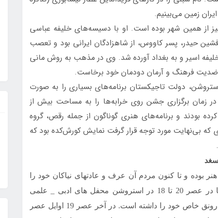
ران زمین می‌بينيم.
يز از همين شهر بوده است. او با دسيسه‌های خليفه عباسی
ه افشين حيدر، پسر كاووس، از شاهزادگان ايرانی بود و تعصب
يفه اسير و به بغداد آورده شد. وی در مذهب به روش مانی
به ضديت فرهنگ و آرمان دودمان خود برخاست.
باستانی استروشن، دولت تاجيكستان برنامه‌های بسياری را به صورت
ر زمان برگزاری جشن روی خرابه‌ها را به مساحت بيش از
كرده بودند و برنامه‌های هنری گوناگون از جمله رقص‌، گروه
‌ای كه بی‌نهايت مورد توجه قرار گرفت نمايش كورش‌كده بود كه
سغد
 بوده و تا کنون مردم آن عرف و عادتهای نیاکان خود را
نگاه داشته اند. در سراسر دوران گذشته، خصوصا در عصر 20 تا 18 در استروشن محفل های ادبی _ علمی
شاعران، ادیبان عالمان و سایر روشنفکران، عمل رونق خاص خود را داشته است. در آخر عصر 19 اوایل عصر