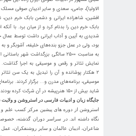
الاوليا)، جامی، سعدی و ساير اديبان صوفی مسلک ای
افشين، شاهزاده ایرانی و دشمن بابك خرم دين، ن
بابک خرم دين را بدنام كرد و از ميان برد. با آنك
شديدی به آیين و آداب ايرانی داشت توسط عمال خل
بود، ولی در عمل جزو بنده‌های خليفه، آشوبگر و 
به مناسبت ۲۵۰۰ سالگی بزرگداشت شهر 
نمايش تئاتر و رقص و موسیقی به اجرا گذاشت. د
۲ هكتار پوشانده و آن‌ را تبديل به يک سن تئاتر 
موسيقی، برنامه‌های مدرن و... برگزار كردند. برنامه
شايد بيش از ۱۵۰ هنرپيشه در آن شركت کرده بودند.
جایگاه زبان و ادبیات فارسی در استروشن و ولایت 
استروشن از دوره های پیشین مرکز کسب علم و هنر