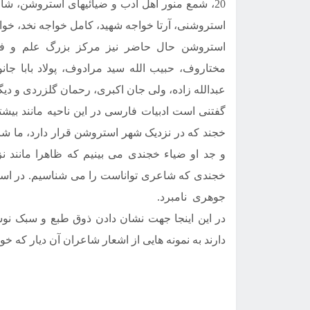
20، شمع منور اهل ادب و ضیائیهای استروشن، 
استروشنی، آرتا خواجه شهید، کامل خواجه نخد، خو
استروشن حال حاضر نیز مرکز بزرگ علم و فر
مختاروف، حبیب الله سید مرادوف، پولاد بابا ج
عبدالله زاده، ولی جان اکبری، رحمان گلزردی و دیگر
گفتنی است ادبیات فارسی در این ناحیه مانند بیشت
خجند که در نزدیک شهر استروشن قرار دارد، ما ش
و جد او ضیاء خجندی می بینیم که ظاهرا مانند نز
خجندی که شاعری تواناست را می شناسیم. در استر
جوهری نامبرد.
در این اینجا جهت نشان دادن ذوق طبع و سبک نو
دارند به نمونه هایی از اشعار شاعران آن دیار که خ