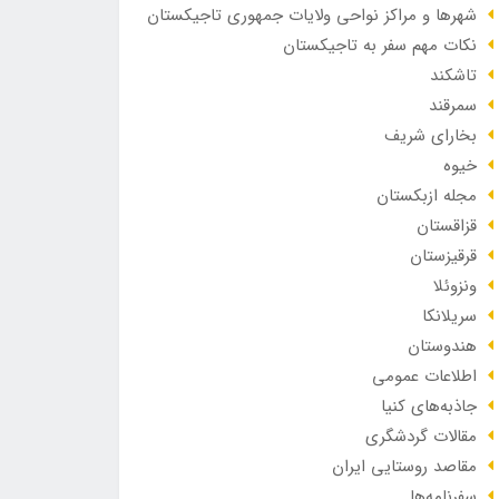
شهرها و مراکز نواحی ولایات جمهوری تاجیکستان
نکات مهم سفر به تاجیکستان
تاشکند
سمرقند
بخارای شریف
خیوه
مجله ازبکستان
قزاقستان
قرقیزستان
ونزوئلا
سریلانکا
هندوستان
اطلاعات عمومی
جاذبه‌های کنیا
مقالات گردشگری
مقاصد روستایی ایران
سفرنامه‌ها