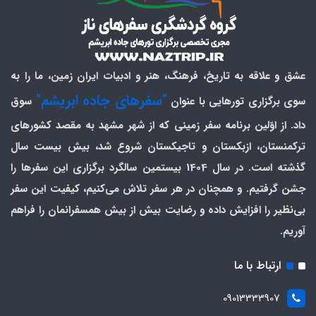
عشق و علاقه به تاریخ، فرهنگ، هنر و ادبیات ایران زمین، ما را به
"سفرهای جاده ابریشم"
سوی برگزاری تورهایی با عنوان
سوق
داد. از اوّلین برنامه سفر زمینی که از شهر مشهد به مقصد کشورهای
ترکمنستان، ازبکستان و تاجیکستان شروع شد، بیش بیست سال
گذشته است. در سال 1404 بیستمین سالگرد برگزاری این سفرها را
جشن گرفتیم. و همچنان در هر سفر تلاش می‌کنیم، کیفیت این سفر
بی‌نظیر را افزایش داده و رضایت بیش از بیش همسفرانمان را فراهم
آوریم.
ارتباط با ما
09013333907