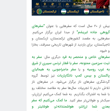
بیش از 20 سال است که سفرهایی با عنوان
"سفرهای
گروهی جاده ابریشم"
از مبدا ایران برگزار می‌کنیم.
سفرهایی به مقصد کشورهای ترکمنستان، ازبکستان و
تاجیکستان، برای بازدید از شهرهای تاریخی سمرقند، بخارا
و خیوه.
سفرهای خاص و منحصر به فرد
دیگری مثل:
سفر به
تبت سرزمین ممنوعه
،
سفر با قطار ترنس سیبری از شرق
به غرب روسیه
و یا
سفر ماجراجویی به هیمالیای
پاکستان و بیس کمپ نانگاپاربات
نیز توسط گروه
گردشگری سفرهای ناز برگزار می‌شود. در سفرهای ناز
تلاش داریم تا تجربیات سال‌ها سفر به مقاصد مختلف رو
با شما به اشتراک بگذاریم. به شما کمک می‌کنیم ارزان‌تر،
سبک‌تر و طولانی‌تر سفر کنید.
ما کمک می‌کنیم که سفر
بعدی شما ارزانتر، هواشمندانه‌تر، طولانی‎تر و