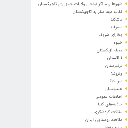
شهرها و مراکز نواحی ولایات جمهوری تاجیکستان
نکات مهم سفر به تاجیکستان
تاشکند
سمرقند
بخارای شریف
خیوه
مجله ازبکستان
قزاقستان
قرقیزستان
ونزوئلا
سریلانکا
هندوستان
اطلاعات عمومی
جاذبه‌های کنیا
مقالات گردشگری
مقاصد روستایی ایران
سفرنامه‌ها