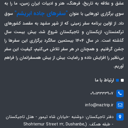
عشق و علاقه به تاریخ، فرهنگ، هنر و ادبیات ایران زمین، ما را به
"سفرهای جاده ابریشم"
سوی برگزاری تورهایی با عنوان
سوق
داد. از اوّلین برنامه سفر زمینی که از شهر مشهد به مقصد کشورهای
ترکمنستان، ازبکستان و تاجیکستان شروع شد، بیش بیست سال
گذشته است. در سال 1404 بیستمین سالگرد برگزاری این سفرها را
جشن گرفتیم. و همچنان در هر سفر تلاش می‌کنیم، کیفیت این سفر
بی‌نظیر را افزایش داده و رضایت بیش از بیش همسفرانمان را فراهم
آوریم.
ارتباط با ما
09013333907
info@naztrip.ir
دفتر تاجیکستان: دوشنبه -خیابان شاه تیمور - هتل تاجیکستان
- طبقه همکف. (Shohtemur Street 22, Dushanbe,