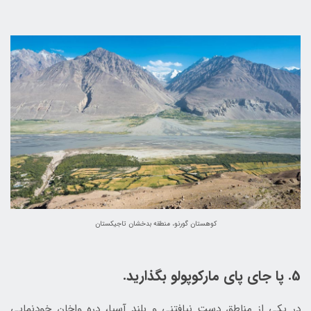
کوهستان گورنو، منطقه بدخشان تاجیکستان
5. پا جای پای مارکوپولو بگذارید.
در یکی از مناطق دست نیافتنی و بلند آسیا، دره واخان خودنمایی