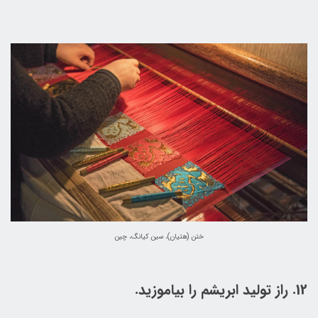
ختن (هتیان)، سین کیانگ، چین
12. راز تولید ابریشم را بیاموزید.