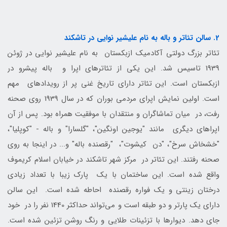
2. سالن تئاتر و باله به نام علیشیر نوایی در تاشکند
تئاتر بزرگ دولتی آکادمیک ازبکستان به نام علیشیر نوایی در ژوئن
1939 تاسیس شد. این یکی از تئاترهای اپرا و باله پیشرو در
ازبکستان است. این تئاتر دارای تاریخ غنی پر از رویدادهای مهم
است. اولین نمایش اپرای مردمی بوران که در سال 1939 روی صحنه
رفت، در میان تماشاگران و منتقدان با موفقیت همراه بود. پس از آن
اپراهای دیگری مانند "یوجین اونگین"، "گلسارا" و باله - "کوپلیا"،
"خشخاش سرخ"، "دن کیشوت"، "رقصنده باله" و... در اینجا به روی
صحنه رفتند. این تئاتر در مرکز شهر تاشکند در خیابان اسلام کریموف
واقع شده است. این ساختمان با یک پارک زیبا با تعداد زیادی
درختان زینتی و یک فواره رقصنده احاطه شده است. این سالن
دارای یک پارتر و دو طبقه است و می‌تواند حداکثر 1440 نفر را در خود
جای دهد. دیوارها با تزئینات طلایی و رنگ روشن تزئین شده است.